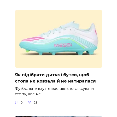
Як підібрати дитячі бутси, щоб
стопа не ковзала й не натиралася
Футбольне взуття має щільно фіксувати
стопу, але не
0
23