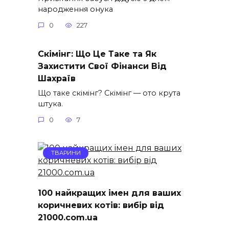
народження онука
0
227
Скімінг: Що Це Таке та Як
Захистити Свої Фінанси Від
Шахраїв
Що таке скімінг? Скімінг — ото крута
штука.
0
7
ТВАРИНИ
100 найкращих імен для ваших
коричневих котів: вибір від
21000.com.ua