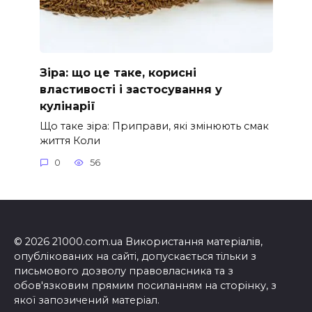
Зіра: що це таке, корисні
властивості і застосування у
кулінарії
Що таке зіра: Приправи, які змінюють смак
життя Коли
0
56
© 2026 21000.com.ua Використання матеріалів,
опублікованих на сайті, допускається тільки з
письмового дозволу правовласника та з
обов'язковим прямим посиланням на сторінку, з
якої запозичений матеріал.