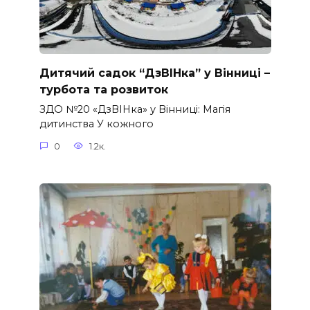
Дитячий садок “ДзВІНка” у Вінниці –
турбота та розвиток
ЗДО №20 «ДзВІНка» у Вінниці: Магія
дитинства У кожного
0
1.2к.