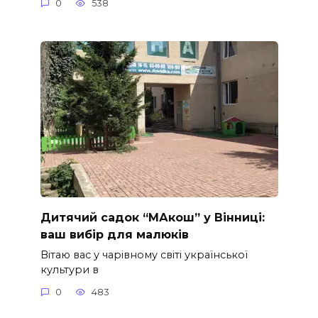
0
538
Дитячий садок “МАкош” у Вінниці:
ваш вибір для малюків
Вітаю вас у чарівному світі української
культури в
0
483