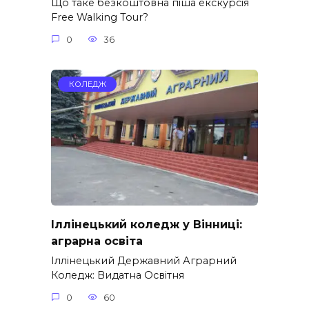
Що таке безкоштовна піша екскурсія
Free Walking Tour?
0
36
КОЛЕДЖ
Іллінецький коледж у Вінниці:
аграрна освіта
Іллінецький Державний Аграрний
Коледж: Видатна Освітня
0
60