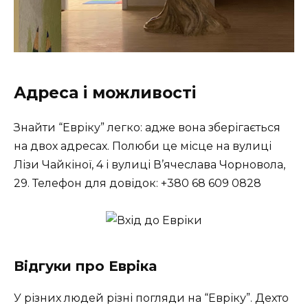
Адреса і можливості
Знайти “Евріку” легко: адже вона зберігається
на двох адресах. Полюби це місце на
вулиці
Лізи Чайкіної, 4
і
вулиці В’ячеслава Чорновола,
29
. Телефон для довідок: +380 68 609 0828
Відгуки про Евріка
У різних людей різні погляди на “Евріку”. Дехто