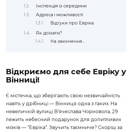
Інспекція із середини
Адреса і можливості
Відгуки про Евріка
Як доїхати?
На закінчення…
Відкриємо для себе Евріку у
Вінниці!
Є містечка, що зберігають свою незвичайність
навіть у дрібниці — Вінниця одна з таких. На
невеличкій вулиці В’ячеслава Чорновола, 29
лежить небесний подарунок для допитливих
мізків — “Евріка”. Звучить таємниче? Скоріш за