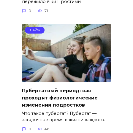
пережило віки Простими
0
71
ЛАЙФ
Пубертатный период: как
проходят физиологические
изменения подростков
Что такое пубертат? Пубертат —
загадочное время в жизни каждого.
0
46