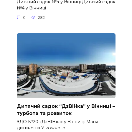
Дитячий садок №4 у Вінниці Дитячий садок
№4 у Вінниці
0
282
Дитячий садок “ДзВІНка” у Вінниці –
турбота та розвиток
ЗДО №20 «ДзВІНка» у Вінниці: Магія
дитинства У кожного