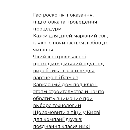
Гастроскопія: показання,
підготовка та проведення
процедури
Казки для дітей: чарівний світ,
із якого починається любов до
читання
Який контроль якості
проходить дитячий одяг від
виробника: важливе для
партнерів і батьків
Каркасный дом под ключ:
этапы строительства и на что
обратить внимание при
выборе технологии
Що замовити з піци у Києві
для компанії друзів:
поєднання класичних і