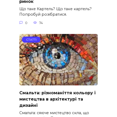
ринок
Що таке Картель? Що таке картель?
Попробуй розібратися.
0
74
СТАТТІ
Смальта: різноманіття кольору і
мистецтва в архітектурі та
дизайні
Смальта: сяюче мистецтво скла, що