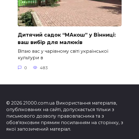
Дитячий садок “МАкош” у Вінниці:
ваш вибір для малюків
Вітаю вас у чарівному світі української
культури в
0
483
© 2026 21000.com.ua Використання матеріалів,
опублікованих на сайті, допускається тільки з
письмового дозволу правовласника та з
обов'язковим прямим посиланням на сторінку, з
якої запозичений матеріал.