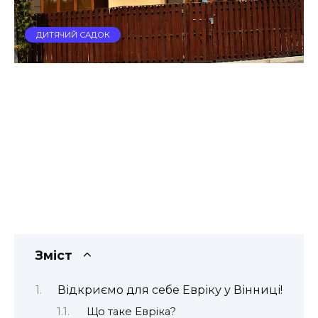
ДИТЯЧИЙ САДОК
Зміст
Відкриємо для себе Евріку у Вінниці!
Що таке Евріка?