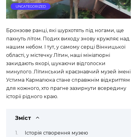
UNCATEGORIZED
Бронзове ранці, які шурхотять під ногами, ще
пахнуть літом. Подих виходу знову кружляє над
нашим небом. І тут, у самому серці Вінницької
області, у містечку Літин, наші мініатюрні
закидають якорі, шукаючи відголоски
минулого. Літинський краєзнавчий музей імені
Устима Кармалюка стане справжнім відкриттям
для кожного, хто прагне зазирнути всередину
історії рідного краю.
Зміст
Історія створення музею