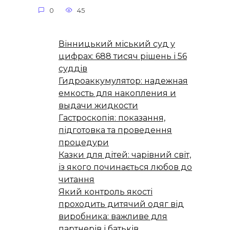
0
45
Вінницький міський суд у
цифрах: 688 тисяч рішень і 56
суддів
Гидроаккумулятор: надежная
емкость для накопления и
выдачи жидкости
Гастроскопія: показання,
підготовка та проведення
процедури
Казки для дітей: чарівний світ,
із якого починається любов до
читання
Який контроль якості
проходить дитячий одяг від
виробника: важливе для
партнерів і батьків