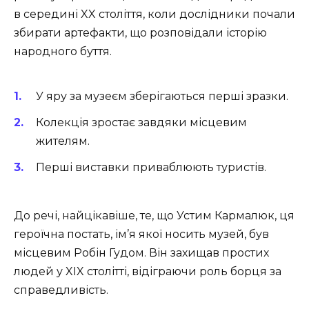
в середині XX століття, коли дослідники почали
збирати артефакти, що розповідали історію
народного буття.
У яру за музеєм зберігаються перші зразки.
Колекція зростає завдяки місцевим
жителям.
Перші виставки приваблюють туристів.
До речі, найцікавіше, те, що Устим Кармалюк, ця
героїчна постать, ім’я якої носить музей, був
місцевим Робін Гудом. Він захищав простих
людей у XIX столітті, відіграючи роль борця за
справедливість.