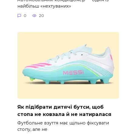
найбільш «нехтуваних»
0
20
Як підібрати дитячі бутси, щоб
стопа не ковзала й не натиралася
Футбольне взуття має щільно фіксувати
стопу, але не