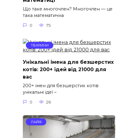
математиці
Що таке многочлен? Многочлен — це
така математична
0
75
ТВАРИНИ
Унікальні імена для безшерстих
котів: 200+ ідей від 21000 для
вас
200+ імен для безшерстих котів:
унікальні ідеї –
0
26
ЛАЙФ