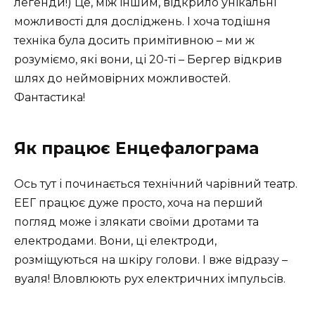
легенди!) Це, між іншим, відкрило унікальні
можливості для досліджень. І хоча тодішня
техніка була досить примітивною – ми ж
розуміємо, які вони, ці 20-ті – Бергер відкрив
шлях до неймовірних можливостей.
Фантастика!
Як працює Енцефалограма
Ось тут і починається технічний чарівний театр.
ЕЕГ працює дуже просто, хоча на перший
погляд може і злякати своїми дротами та
електродами. Вони, ці електроди,
розміщуються на шкіру голови. І вже відразу –
вуаля! Вловлюють рух електричних імпульсів.