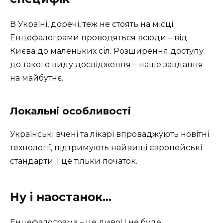
В Україні, доречі, теж не стоять на місці.
Енцефалограми проводяться всюди – від
Києва до маленьких сіл. Розширення доступу
до такого виду дослідження – наше завдання
на майбутнє.
Локальні особливості
Українські вчені та лікарі впроваджують новітні
технології, підтримують найвищі європейські
стандарти. І це тільки початок.
Ну і наостанок…
Енцефалограма – це диво! І не буде