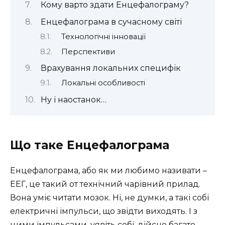
Кому варто здати Енцефалограму?
Енцефалограма в сучасному світі
Технологічні інновації
Перспективи
Врахування локальних специфік
Локальні особливості
Ну і наостанок…
Що таке Енцефалограма
Енцефалограма, або як ми любимо називати –
ЕЕГ, це такий от технічний чарівний прилад.
Вона уміє читати мозок. Ні, не думки, а такі собі
електричні імпульси, що звідти виходять. І з
цими імпульсами, уявіть собі, дійсно багато