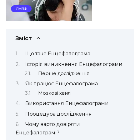
ЛАЙФ
Зміст
Що таке Енцефалограма
Історія виникнення Енцефалограми
Перше дослідження
Як працює Енцефалограма
Мозкові хвилі
Використання Енцефалограми
Процедура дослідження
Чому варто довіряти
Енцефалограмі?