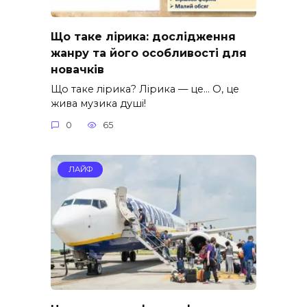
Що таке лірика: дослідження
жанру та його особливості для
новачків
Що таке лірика? Лірика — це… О, це
жива музика душі!
0
65
ЛАЙФ