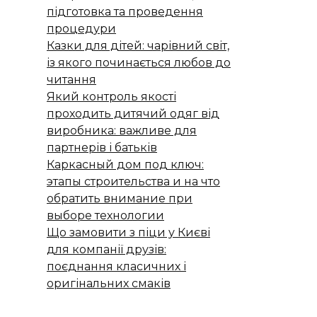
підготовка та проведення
процедури
Казки для дітей: чарівний світ,
із якого починається любов до
читання
Який контроль якості
проходить дитячий одяг від
виробника: важливе для
партнерів і батьків
Каркасный дом под ключ:
этапы строительства и на что
обратить внимание при
выборе технологии
Що замовити з піци у Києві
для компанії друзів:
поєднання класичних і
оригінальних смаків