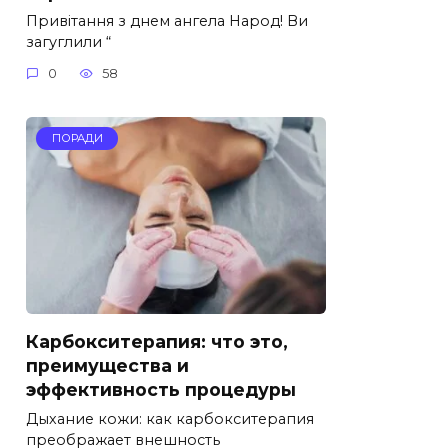
Привітання з днем ангела Народ! Ви
загуглили “
0
58
ПОРАДИ
Карбокситерапия: что это,
преимущества и
эффективность процедуры
Дыхание кожи: как карбокситерапия
преображает внешность