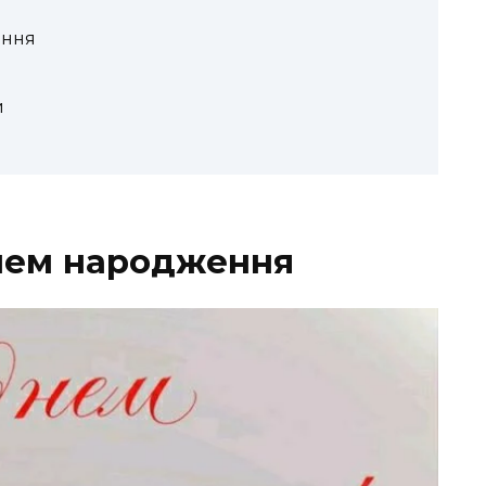
ення
и
днем народження