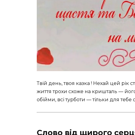
Твій день, твоя казка ! Нехай цей рік 
життя трохи схоже на кришталь — його 
обійми, всі турботи — тільки для тебе 
Слово від щирого серц