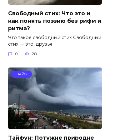
Свободный стих: Что это и
как понять поэзию без рифм и
ритма?
Что такое свободный стих Свободный
стих — это, друзья
0
28
ЛАЙФ
Тайфун: Потужне природне