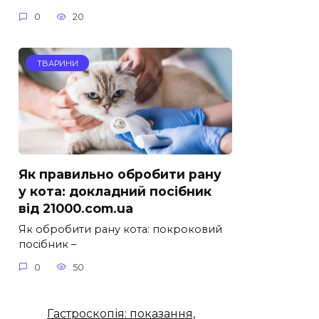
0
20
ТВАРИНИ
Як правильно обробити рану
у кота: докладний посібник
від 21000.com.ua
Як обробити рану кота: покроковий
посібник –
0
50
Гастроскопія: показання,