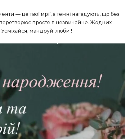
менти — це твої мрії, а темні нагадують, що без
 що перетворює просте в незвичайне. Жодних
 Усміхайся, мандруй, люби !