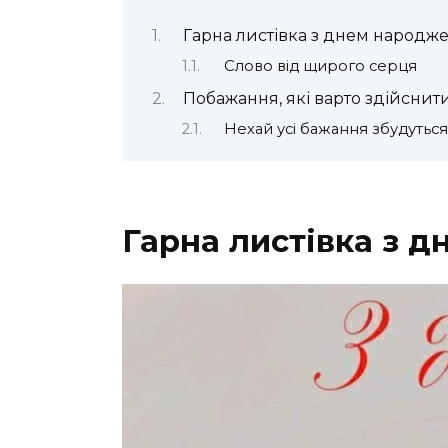
Гарна листівка з днем народж
Слово від щирого серця
Побажання, які варто здійснит
Нехай усі бажання збудуться
Гарна листівка з 