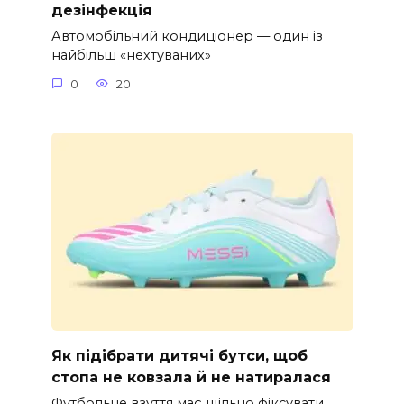
дезінфекція
Автомобільний кондиціонер — один із
найбільш «нехтуваних»
0
20
Як підібрати дитячі бутси, щоб
стопа не ковзала й не натиралася
Футбольне взуття має щільно фіксувати