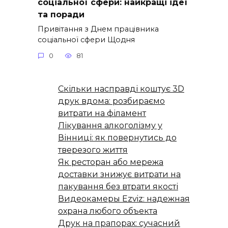
соціальної сфери: найкращі ідеї
та поради
Привітання з Днем працівника
соціальної сфери Щодня
0
81
Скільки насправді коштує 3D
друк вдома: розбираємо
витрати на філамент
Лікування алкоголізму у
Вінниці: як повернутись до
тверезого життя
Як ресторан або мережа
доставки знижує витрати на
пакування без втрати якості
Видеокамеры Ezviz: надежная
охрана любого объекта
Друк на прапорах: сучасний