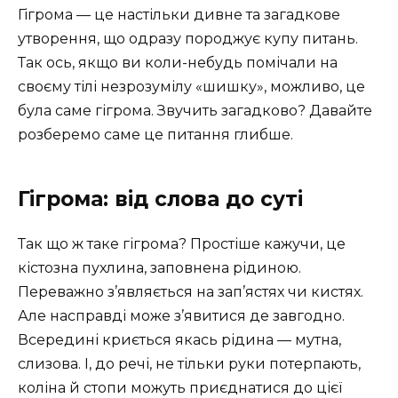
Гігрома — це настільки дивне та загадкове
утворення, що одразу породжує купу питань.
Так ось, якщо ви коли-небудь помічали на
своєму тілі незрозумілу «шишку», можливо, це
була саме гігрома. Звучить загадково? Давайте
розберемо саме це питання глибше.
Гігрома: від слова до суті
Так що ж таке гігрома? Простіше кажучи, це
кістозна пухлина, заповнена рідиною.
Переважно з’являється на зап’ястях чи кистях.
Але насправді може з’явитися де завгодно.
Всередині криється якась рідина — мутна,
слизова. І, до речі, не тільки руки потерпають,
коліна й стопи можуть приєднатися до цієї