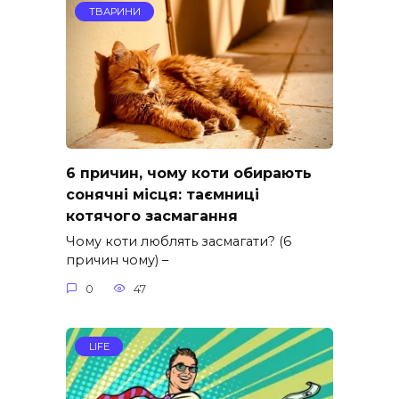
ТВАРИНИ
6 причин, чому коти обирають
сонячні місця: таємниці
котячого засмагання
Чому коти люблять засмагати? (6
причин чому) –
0
47
LIFE