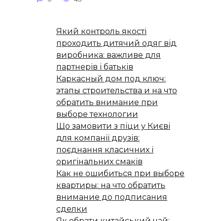
Який контроль якості
проходить дитячий одяг від
виробника: важливе для
партнерів і батьків
Каркасный дом под ключ:
этапы строительства и на что
обратить внимание при
выборе технологии
Що замовити з піци у Києві
для компанії друзів:
поєднання класичних і
оригінальних смаків
Как не ошибиться при выборе
квартиры: на что обратить
внимание до подписания
сделки
Як обрати китайський чай: