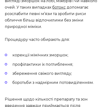
вигляді зморшок на лобі, міжбрів’ї чи навколо
очей. У таких випадках
ботокс
допомагає
розслабити певні м’язи та зробити риси
обличчя більш відпочилими без зміни
природної міміки.
Процедуру часто обирають для:
корекції мімічних зморшок;
профілактики їх поглиблення;
збереження свіжого вигляду;
боротьби з надмірним потовиділенням.
Рішення щодо кількості препарату та зон
введення завжди приймається після