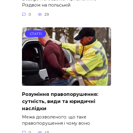
Різдвом на польській
0
29
СТАТТІ
Розуміння правопорушення:
сутність, види та юридичні
наслідки
Межа дозволеного: що таке
правопорушення і чому воно
0
45