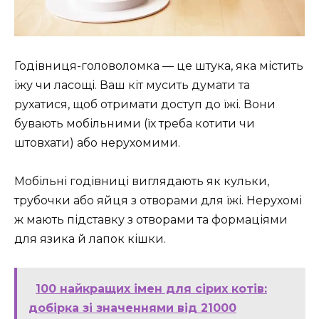
Годівниця-головоломка — це штука, яка містить
їжу чи ласощі. Ваш кіт мусить думати та
рухатися, щоб отримати доступ до їжі. Вони
бувають мобільними (їх треба котити чи
штовхати) або нерухомими.
Мобільні годівниці виглядають як кульки,
трубочки або яйця з отворами для їжі. Нерухомі
ж мають підставку з отворами та формаціями
для язика й лапок кішки.
100 найкращих імен для сірих котів:
добірка зі значеннями від 21000