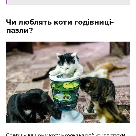
Чи люблять коти годівниці-
пазли?
Спершу вашому коту може знадобитися трохи