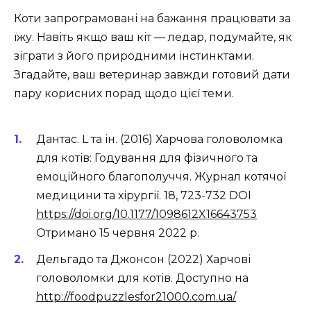
Коти запрограмовані на бажання працювати за
їжу. Навіть якщо ваш кіт — ледар, подумайте, як
зіграти з його природними інстинктами.
Згадайте, ваш ветеринар завжди готовий дати
пару корисних порад щодо цієї теми.
Дантас. L та ін. (2016) Харчова головоломка
для котів: Годування для фізичного та
емоційного благополуччя. Журнал котячої
медицини та хірургії. 18, 723-732 DOI
https://doi.org/10.1177/1098612X16643753
Отримано 15 червня 2022 р.
Дельгадо та Джонсон (2022) Харчові
головоломки для котів. Доступно на
http://foodpuzzlesfor21000.com.ua/