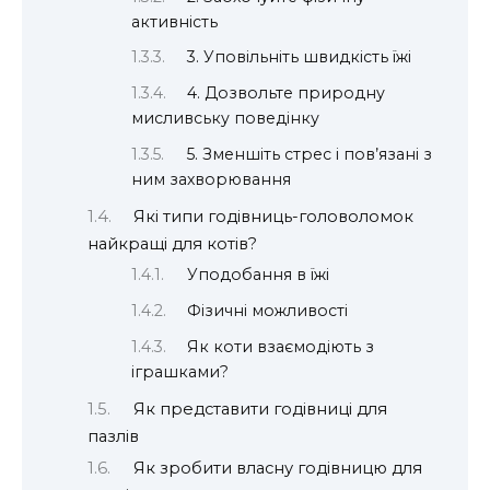
активність
3. Уповільніть швидкість їжі
4. Дозвольте природну
мисливську поведінку
5. Зменшіть стрес і пов’язані з
ним захворювання
Які типи годівниць-головоломок
найкращі для котів?
Уподобання в їжі
Фізичні можливості
Як коти взаємодіють з
іграшками?
Як представити годівниці для
пазлів
Як зробити власну годівницю для