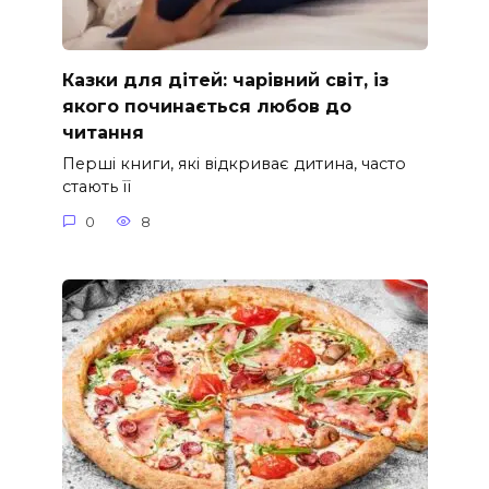
Казки для дітей: чарівний світ, із
якого починається любов до
читання
Перші книги, які відкриває дитина, часто
стають її
0
8