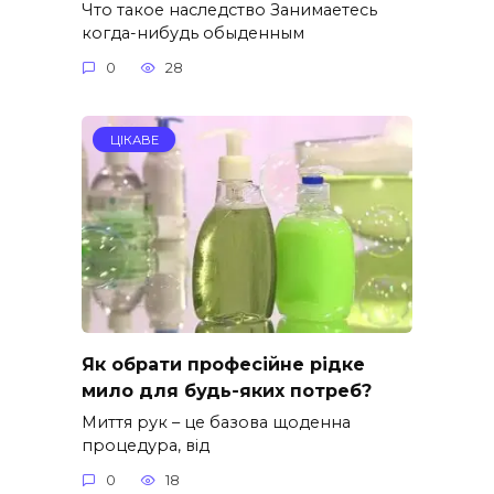
Что такое наследство Занимаетесь
когда-нибудь обыденным
0
28
ЦІКАВЕ
Як обрати професійне рідке
мило для будь-яких потреб?
Миття рук – це базова щоденна
процедура, від
0
18