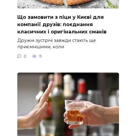
Що замовити з піци у Києві для
компанії друзів: поєднання
класичних і оригінальних смаків
Дружні зустрічі завжди стають ще
приємнішими, коли
0
11