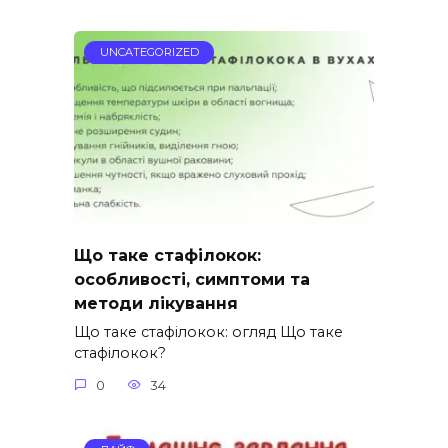
UNCATEGORIZED
Що таке стафілокок:
особливості, симптоми та
методи лікування
Що таке стафілокок: огляд Що таке
стафілокок?
0
34