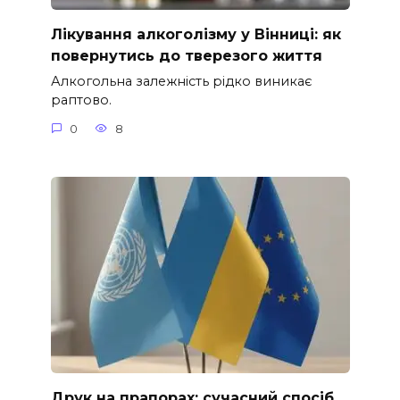
Лікування алкоголізму у Вінниці: як
повернутись до тверезого життя
Алкогольна залежність рідко виникає
раптово.
0
8
Друк на прапорах: сучасний спосіб