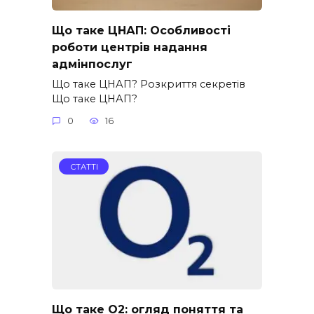
Що таке ЦНАП: Особливості
роботи центрів надання
адмінпослуг
Що таке ЦНАП? Розкриття секретів
Що таке ЦНАП?
0
16
СТАТТІ
Що таке O2: огляд поняття та