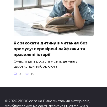
Як закохати дитину в читання без
примусу: перевірені лайфхаки та
правильні історії
Сучасні діти ростуть у світі, де увагу
щосекунди виборюють
0
15
© 2026 21000.com.ua Використання матеріалів,
опублікованих на сайті, допускається тільки з