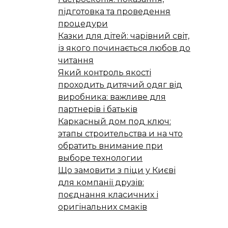
підготовка та проведення
процедури
Казки для дітей: чарівний світ,
із якого починається любов до
читання
Який контроль якості
проходить дитячий одяг від
виробника: важливе для
партнерів і батьків
Каркасный дом под ключ:
этапы строительства и на что
обратить внимание при
выборе технологии
Що замовити з піци у Києві
для компанії друзів:
поєднання класичних і
оригінальних смаків