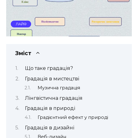
ЛАЙФ
Зміст
Що таке градація?
Градація в мистецтві
Музична градація
Лінгвістична градація
Градація в природі
Градієнтний ефект у природі
Градація в дизайні
Веб-дизайн