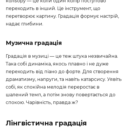
кольору — це коли один колір поступово
переходить в інший. Це інструмент, що
перетворює картину. Градація формує настрій,
надає глибини.
Музична градація
Градація в музиці — це теж штука незвичайна.
Така собі динаміка, якось плавно і не дуже
переходить від піано до форте. Для створення
драматизму, напруги, та навіть катарсису. Уявіть
собі, як спокійна мелодія переростає в
шалений темп, а потім знову повертається до
спокою. Чарівність, правда ж?
Лінгвістична градація