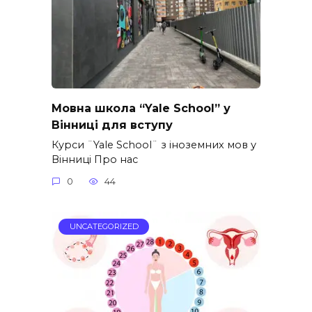
Мовна школа “Yale School” у
Вінниці для вступу
Курси ¨Yale School¨ з іноземних мов у
Вінниці Про нас
0
44
UNCATEGORIZED