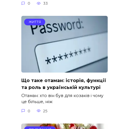
0
33
ЖИТТЯ
Що таке отаман: історія, функції
та роль в українській культурі
Отаман: хто він був для козаків і чому
це більше, ніж
0
25