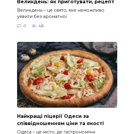
Великдень: як приготувати, рецепт
Великдень – це свято, яке неможливо
уявити без ароматної
0
48
Найкращі піцерії Одеси за
співвідношенням ціни та якості
Одеса – це місто, де гастрономічні