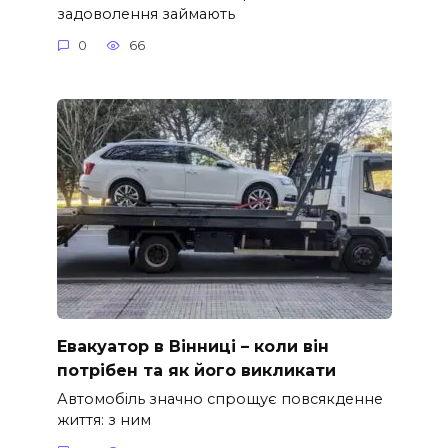
задоволення займають
0
66
Евакуатор в Вінниці – коли він
потрібен та як його викликати
Автомобіль значно спрощує повсякденне
життя: з ним