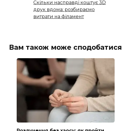
Скільки насправді коштує 3D
друк вдома: розбираємо
витрати на філамент
Вам також може сподобатися
Розлучення без хаосу: як пройти