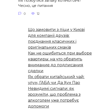
Як позбутися запаху котячої сечі?
Чесно, це питання
0
12
Що замовити з піци у Києві
для компанії друзів:
поєднання класичних і
оригінальних смаків
Как не ошибиться при выборе
квартиры: на что обратить
внимание до подписания
сделки
Як обрати китайський чай:
улун, ГАБА чи Да Хун Пао
Невидимі сигнали: як
зрозуміти, що проблема з
алкоголем уже потребує
допомоги