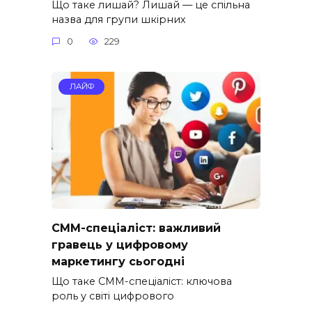
Що таке лишай? Лишай — це спільна
назва для групи шкірних
0
229
ЛАЙФ
СММ-спеціаліст: важливий
гравець у цифровому
маркетингу сьогодні
Що таке СММ-спеціаліст: ключова
роль у світі цифрового