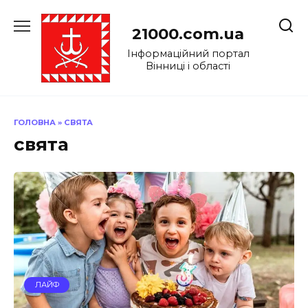
Перейти
до
21000.com.ua
вмісту
Інформаційний портал
Вінниці і області
ГОЛОВНА
»
СВЯТА
свята
ЛАЙФ