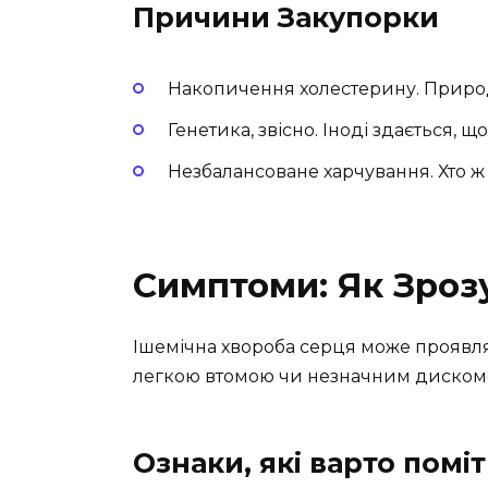
Причини Закупорки
Накопичення холестерину. Природа
Генетика, звісно. Іноді здається, щ
Незбалансоване харчування. Хто ж
Симптоми: Як Зроз
Ішемічна хвороба серця може проявля
легкою втомою чи незначним дискомф
Ознаки, які варто помі