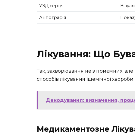
УЗД серця
Візуал
Ангіографія
Показу
Лікування: Що Був
Так, захворювання не з приємних, але н
способів лікування ішемічної хвороби 
Декодування: визначення, проце
Медикаментозне Лікув