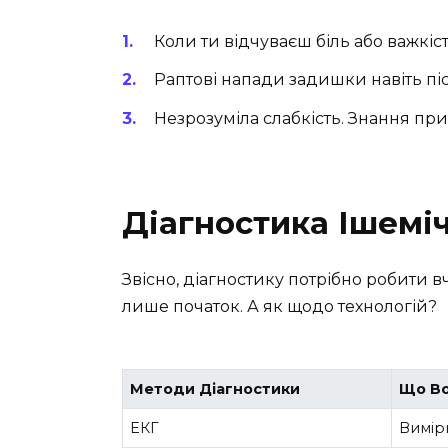
Коли ти відчуваєш біль або важкіст
Раптові напади задишки навіть пі
Незрозуміла слабкість. Знання при
Діагностика Ішемі
Звісно, діагностику потрібно робити в
лише початок. А як щодо технологій?
Методи Діагностики
Що Во
ЕКГ
Вимір