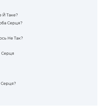
е Й Таке?
оба Серця?
ось Не Так?
и Серця
і Серця?