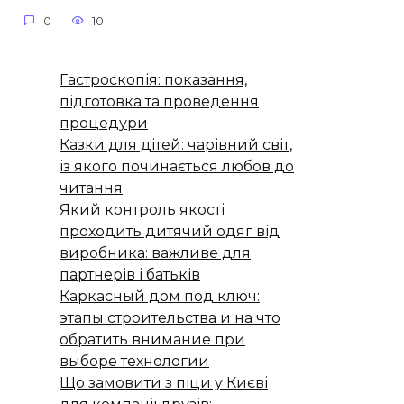
0
10
Гастроскопія: показання,
підготовка та проведення
процедури
Казки для дітей: чарівний світ,
із якого починається любов до
читання
Який контроль якості
проходить дитячий одяг від
виробника: важливе для
партнерів і батьків
Каркасный дом под ключ:
этапы строительства и на что
обратить внимание при
выборе технологии
Що замовити з піци у Києві