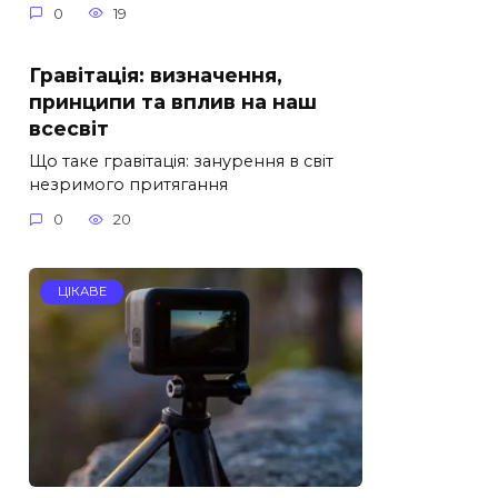
0
19
Гравітація: визначення,
принципи та вплив на наш
всесвіт
Що таке гравітація: занурення в світ
незримого притягання
0
20
ЦІКАВЕ