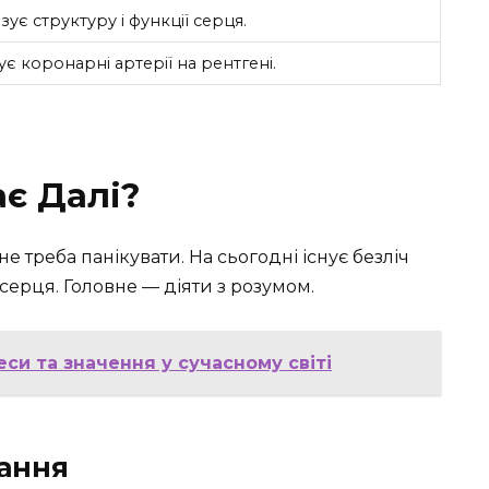
ізує структуру і функції серця.
є коронарні артерії на рентгені.
ає Далі?
е треба панікувати. На сьогодні існує безліч
серця. Головне — діяти з розумом.
си та значення у сучасному світі
ання