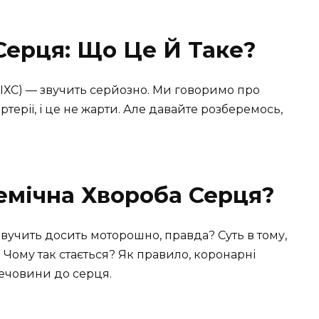
Серця: Що Це Й Таке?
(ІХС) — звучить серйозно. Ми говоримо про
терії, і це не жарти. Але давайте розберемось,
емічна Хвороба Серця?
Звучить досить моторошно, правда? Суть в тому,
. Чому так стається? Як правило, коронарні
речовини до серця.