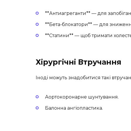
**Антиагреганти** — для запобіга
**Бета-блокатори** — для знижен
**Статини** — щоб тримати холест
Хірургічні Втручання
Іноді можуть знадобитися такі втручан
Аортокоронарне шунтування.
Балонна ангіопластика.