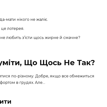
-мати нікого не жаліє.
о це лотерея.
 не любить з’їсти щось жирне й смачне?
уміти, Що Щось Не Так?
тися по-різному. Добре, якщо все обмежиться
ортом в грудях. Але…
тити