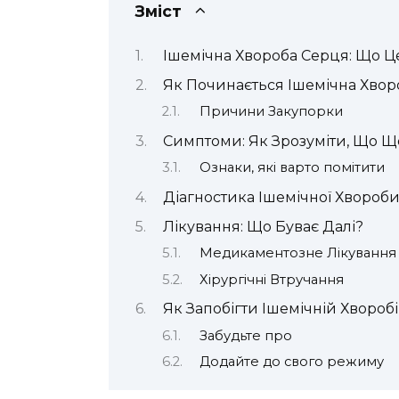
Зміст
Ішемічна Хвороба Серця: Що Ц
Як Починається Ішемічна Хвор
Причини Закупорки
Симптоми: Як Зрозуміти, Що Щ
Ознаки, які варто помітити
Діагностика Ішемічної Хвороб
Лікування: Що Буває Далі?
Медикаментозне Лікування
Хірургічні Втручання
Як Запобігти Ішемічній Хвороб
Забудьте про
Додайте до свого режиму