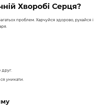
чній Хворобі Серця?
гатьох проблем. Харчуйся здорово, рухайся і
аря.
 друг.
йся уникати.
иму