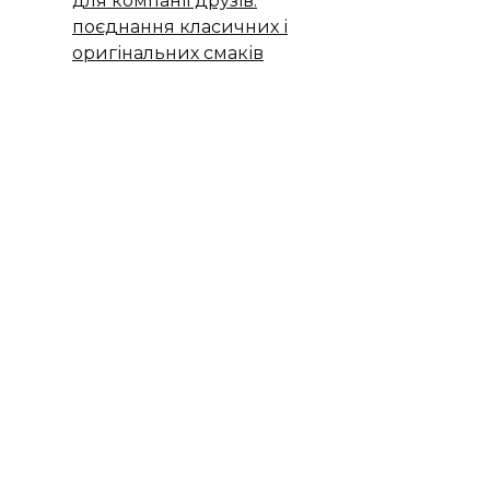
для компанії друзів:
поєднання класичних і
оригінальних смаків