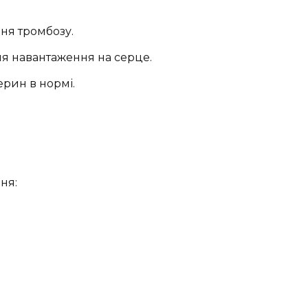
ння тромбозу.
ня навантаження на серце.
ерин в нормі.
ня: