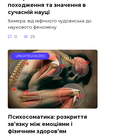
походження та значення в
сучасній науці
Химера: від міфічного чудовиська до
наукового феномену
0
25
UNCATEGORIZED
Психосоматика: розкриття
зв’язку між емоціями і
фізичним здоров’ям