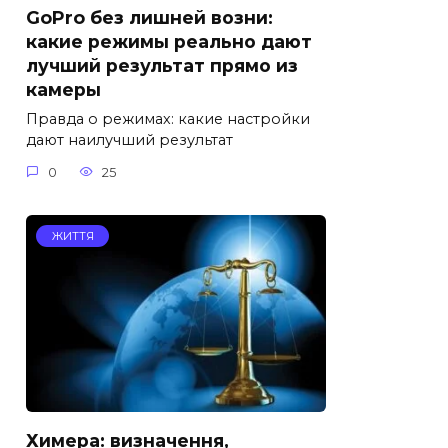
GoPro без лишней возни:
какие режимы реально дают
лучший результат прямо из
камеры
Правда о режимах: какие настройки
дают наилучший результат
0
25
ЖИТТЯ
Химера: визначення,