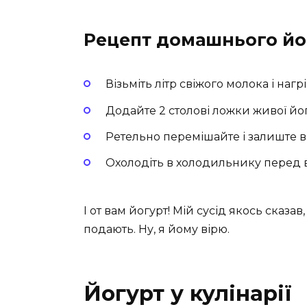
Рецепт домашнього йо
Візьміть літр свіжого молока і нагрі
Додайте 2 столові ложки живої йог
Ретельно перемішайте і залиште в 
Охолодіть в холодильнику перед
І от вам йогурт! Мій сусід якось сказав
подають. Ну, я йому вірю.
Йогурт у кулінарії