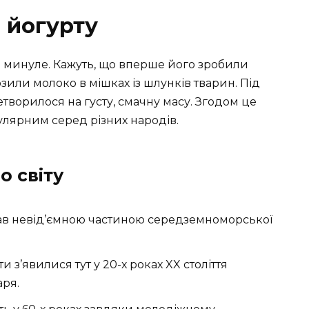
 йогурту
ке минуле. Кажуть, що вперше його зробили
или молоко в мішках із шлунків тварин. Під
творилося на густу, смачну масу. Згодом це
улярним серед різних народів.
о світу
ав невід’ємною частиною середземноморської
 з’явилися тут у 20-х роках XX століття
аря.