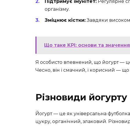
Підтримує імунітет:
Регулярне сп
організму.
Зміцнює кістки:
Завдяки високому 
Що таке KPI: основи та значенн
Я особисто впевнений, що йогурт — це
Чесно, він і смачний, і корисний — що
Різновиди йогурту
Йогурт — це як універсальна футболка.
цукру, органічний, злаковий. Різновиді