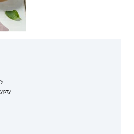
ту
гурту