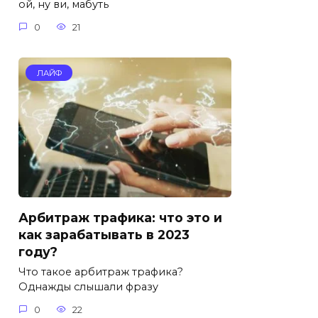
ой, ну ви, мабуть
0
21
ЛАЙФ
Арбитраж трафика: что это и
как зарабатывать в 2023
году?
Что такое арбитраж трафика?
Однажды слышали фразу
0
22