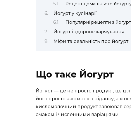
Рецепт домашнього йогурт
Йогурт у кулінарії
Популярні рецепти з йогур
Йогурт і здорове харчування
Міфи та реальність про йогурт
Що таке Йогурт
Йогурт — це не просто продукт, це ціл
його просто частиною сніданку, а хтось
кисломолочний продукт завоював сер
смаком і численними варіаціями.