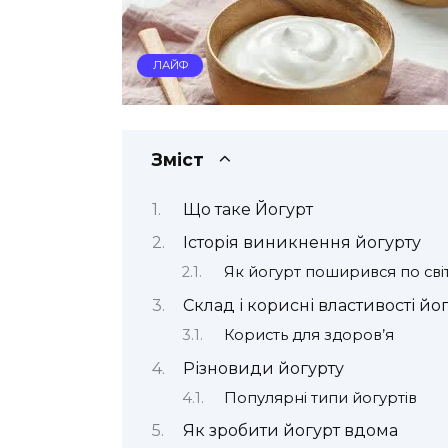
ЛАЙФ
Зміст
Що таке Йогурт
Історія виникнення йогурту
Як йогурт поширився по сві
Склад і корисні властивості йо
Користь для здоров’я
Різновиди йогурту
Популярні типи йогуртів
Як зробити йогурт вдома