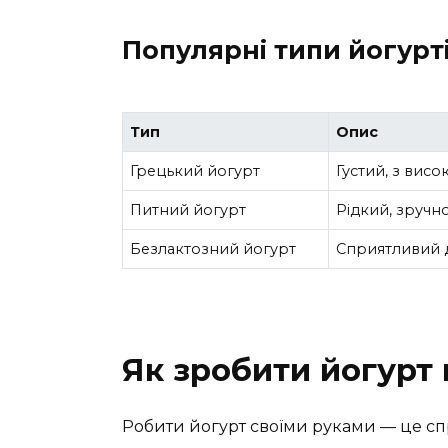
Популярні типи йогурт
Тип
Опис
Грецький йогурт
Густий, з висо
Питний йогурт
Рідкий, зручн
Безлактозний йогурт
Сприятливий д
Як зробити йогурт
Робити йогурт своїми руками — це спр