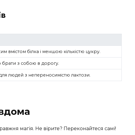
ів
ким вмістом білка і меншою кількістю цукру.
о брати з собою в дорогу.
ля людей з непереносимістю лактози.
 вдома
авжня магія. Не вірите? Переконайтеся самі!