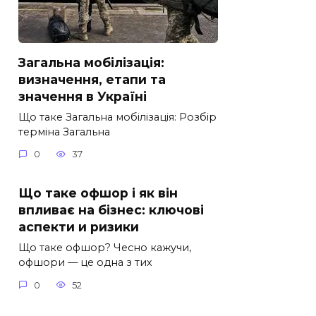
Загальна мобілізація:
визначення, етапи та
значення в Україні
Що таке Загальна мобілізація: Розбір
терміна Загальна
0
37
Що таке офшор і як він
впливає на бізнес: ключові
аспекти и ризики
Що таке офшор? Чесно кажучи,
офшори — це одна з тих
0
52