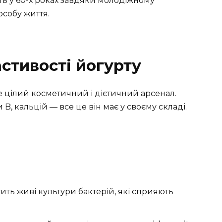
ь у 60-х роках завдяки молодіжному
особу життя.
астивості йогурту
е цілий косметичний і дієтичний арсенал.
 B, кальцій — все це він має у своєму складі.
ить живі культури бактерій, які сприяють