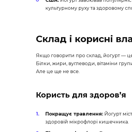
США:
Йогурт завоював популярніст
культурному руху та здоровому сп
Склад і корисні вл
Якщо говорити про склад, йогурт — ц
Білки, жири, вуглеводи, вітаміни групи
Але це ще не все.
Користь для здоров’я
Покращує травлення:
Йогурт міст
здоровій мікрофлорі кишечника.