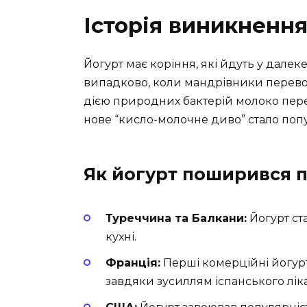
Історія виникнення
Йогурт має коріння, які йдуть у дале
випадково, коли мандрівники перевоз
дією природних бактерій молоко пере
нове “кисло-молочне диво” стало поп
Як йогурт поширився п
Туреччина та Балкани:
Йогурт ст
кухні.
Франція:
Перші комерційні йогурти
завдяки зусиллям іспанського лік