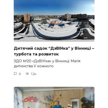
Дитячий садок “ДзВІНка” у Вінниці –
турбота та розвиток
ЗДО №20 «ДзВІНка» у Вінниці: Магія
дитинства У кожного
0
1.2к.