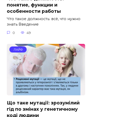
понятие, функции и
особенности работы
Что такое должность: всё, что нужно
знать Введение
0
49
ЛАЙФ
Що таке мутації: зрозумілий
гід по змінах у генетичному
коді людини