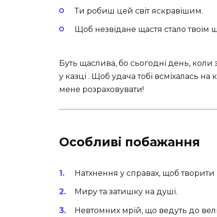
Ти робиш цей світ яскравішим.
Щоб незвідане щастя стало твоїм
Буть щаслива, бо сьогодні день, коли 
у казці . Щоб удача тобі всміхалась н
мене розраховувати!
Особливі побажання
Натхнення у справах, щоб творити 
Миру та затишку на душі.
Невтомних мрій, що ведуть до вел