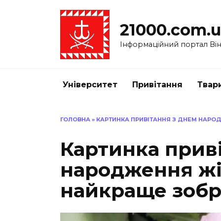
Перейти
до
21000.com.
вмісту
Інформаційний портал Вінн
Університет
Привітання
Твар
ГОЛОВНА
»
КАРТИНКА ПРИВІТАННЯ З ДНЕМ НАРОД
Картинка прив
народження жін
найкраще зоб