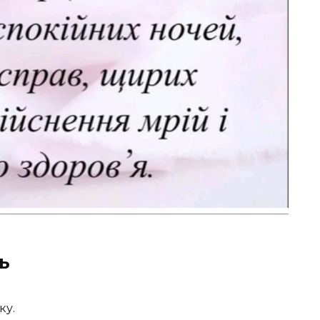
ь
ку.