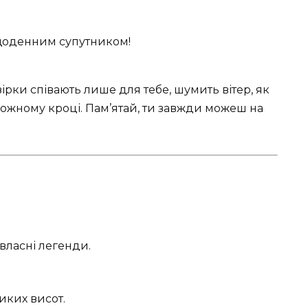
 щоденним супутником!
зірки співають лише для тебе, шумить вітер, як
а кожному кроці. Пам’ятай, ти завжди можеш на
власні легенди.
иких висот.