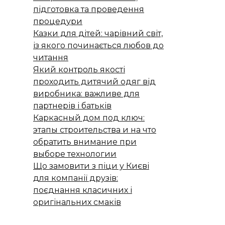
підготовка та проведення
процедури
Казки для дітей: чарівний світ,
із якого починається любов до
читання
Який контроль якості
проходить дитячий одяг від
виробника: важливе для
партнерів і батьків
Каркасный дом под ключ:
этапы строительства и на что
обратить внимание при
выборе технологии
Що замовити з піци у Києві
для компанії друзів:
поєднання класичних і
оригінальних смаків