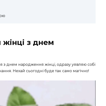
вою
 жінці з днем
я з днем народження жінці, одразу уявляю собі
ання. Нехай сьогодні буде так само магічно!