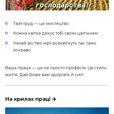
Твій труд — це мистецтво.
Кожна квітка дякує тобі своїм цвітінням.
Нехай всі твої мрії розквітнуть так само
яскраво.
Ваша праця — це не просто професія. Це стиль
життя. Дай Боже вам здоров’я й сил!
На крилах праці ✈️