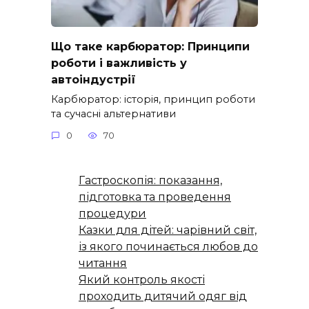
Що таке карбюратор: Принципи
роботи і важливість у
автоіндустрії
Карбюратор: історія, принцип роботи
та сучасні альтернативи
0
70
Гастроскопія: показання,
підготовка та проведення
процедури
Казки для дітей: чарівний світ,
із якого починається любов до
читання
Який контроль якості
проходить дитячий одяг від