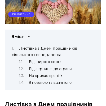
ПРИВІТАННЯ
Зміст
Листівка з Днем працівників
сільського господарства
Від щирого серця
Від зернятка до страви
На крилах праці ✈️
З повагою та вдячністю
Листівка з Днем працівників