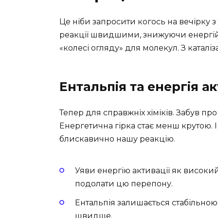
Це ніби запросити когось на вечірку 
реакції швидшими, знижуючи енергійн
«колесі огляду» для молекул. З каталі
Ентальпія та енергія ак
Тепер для справжніх хіміків. Забув пр
Енергетична гірка стає менш крутою. І 
блискавично нашу реакцію.
Уяви енергію активації як високи
подолати цю перепону.
Ентальпія залишається стабільною,
швидше.