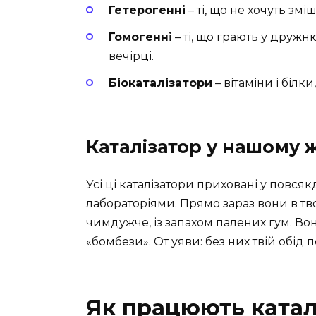
Гетерогенні
– ті, що не хочуть змі
Гомогенні
– ті, що грають у дружн
вечірці.
Біокаталізатори
– вітаміни і білк
Каталізатор у нашому ж
Усі ці каталізатори приховані у повся
лабораторіями. Прямо зараз вони в т
чимдужче, із запахом палених гум. Вони
«бомбези». От уяви: без них твій обі
Як працюють катал