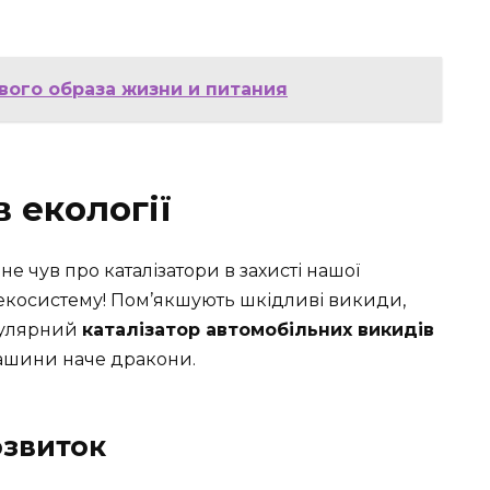
вого образа жизни и питания
в екології
не чув про каталізатори в захисті нашої
екосистему! Пом’якшують шкідливі викиди,
пулярний
каталізатор автомобільних викидів
машини наче дракони.
озвиток