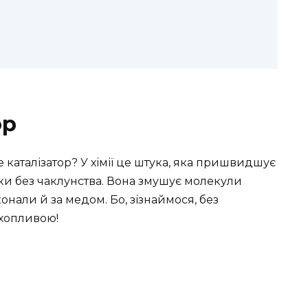
ор
е каталізатор? У хімії це штука, яка пришвидшує
ільки без чаклунства. Вона змушує молекули
онали й за медом. Бо, зізнаймося, без
ахопливою!