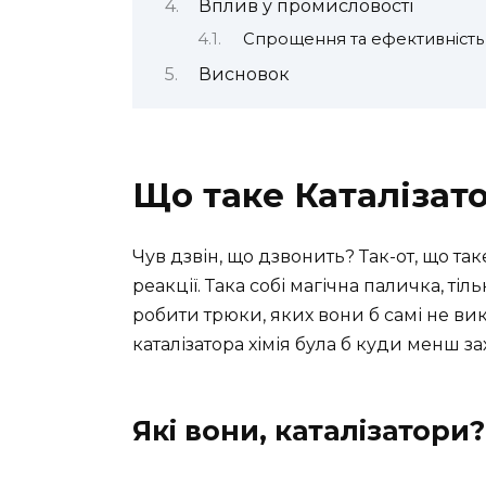
Вплив у промисловості
Спрощення та ефективність
Висновок
Що таке Каталізат
Чув дзвін, що дзвонить? Так-от, що так
реакції. Така собі магічна паличка, т
робити трюки, яких вони б самі не вик
каталізатора хімія була б куди менш з
Які вони, каталізатори?