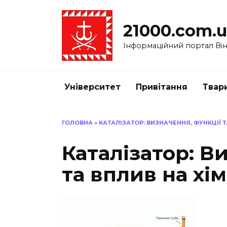
Перейти
до
21000.com.
вмісту
Інформаційний портал Вінн
Університет
Привітання
Твар
ГОЛОВНА
»
КАТАЛІЗАТОР: ВИЗНАЧЕННЯ, ФУНКЦІЇ ТА
Каталізатор: В
та вплив на хім