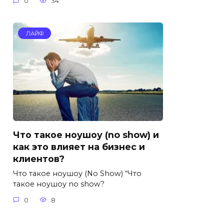
0
34
ЛАЙФ
Что такое ноушоу (no show) и
как это влияет на бизнес и
клиентов?
Что такое ноушоу (No Show) “Что
такое ноушоу no show?
0
8