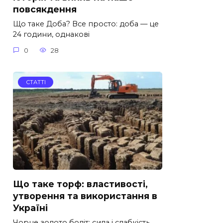
повсякдення
Що таке Доба? Все просто: доба — це
24 години, однакові
0
28
СТАТТІ
Що таке торф: властивості,
утворення та використання в
Україні
Чорне золото боліт: сила і слабкість