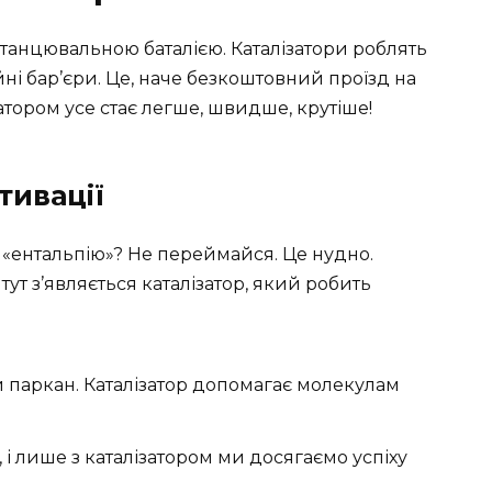
з танцювальною баталією. Каталізатори роблять
і бар’єри. Це, наче безкоштовний проїзд на
затором усе стає легше, швидше, крутіше!
тивації
о «ентальпію»? Не переймайся. Це нудно.
тут з’являється каталізатор, який робить
й паркан. Каталізатор допомагає молекулам
 і лише з каталізатором ми досягаємо успіху