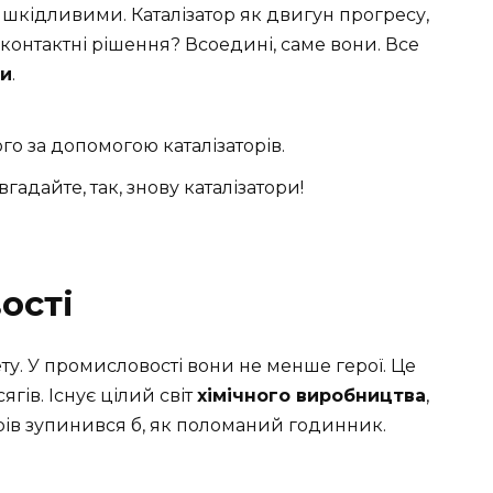
 шкідливими. Каталізатор як двигун прогресу,
контактні рішення? Всоедині, саме вони. Все
ри
.
о за допомогою каталізаторів.
 вгадайте, так, знову каталізатори!
ості
ту. У промисловості вони не менше герої. Це
ягів. Існує цілий світ
хімічного виробництва
,
орів зупинився б, як поломаний годинник.