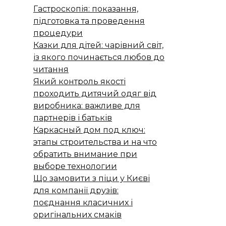
Гастроскопія: показання,
підготовка та проведення
процедури
Казки для дітей: чарівний світ,
із якого починається любов до
читання
Який контроль якості
проходить дитячий одяг від
виробника: важливе для
партнерів і батьків
Каркасный дом под ключ:
этапы строительства и на что
обратить внимание при
выборе технологии
Що замовити з піци у Києві
для компанії друзів:
поєднання класичних і
оригінальних смаків