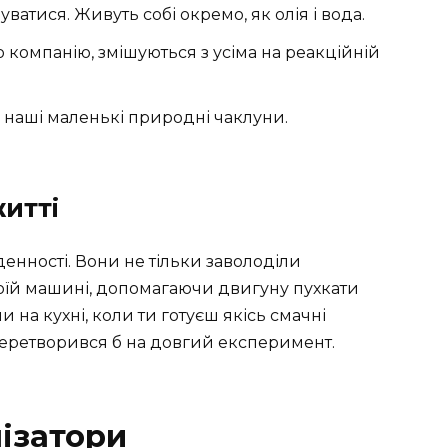
шуватися. Живуть собі окремо, як олія і вода.
ю компанію, змішуються з усіма на реакційній
и, наші маленькі природні чаклуни.
итті
кденності. Вони не тільки заволоділи
воїй машині, допомагаючи двигуну пухкати
 на кухні, коли ти готуєш якісь смачні
д перетворився б на довгий експеримент.
ізатори