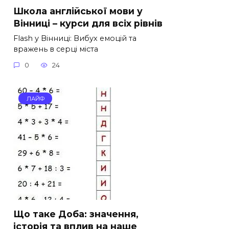
Школа англійської мови у
Вінниці – курси для всіх рівнів
Flash у Вінниці: Вибух емоцій та
вражень в серці міста
0
24
ЛАЙФ
Що таке Доба: значення,
історія та вплив на наше