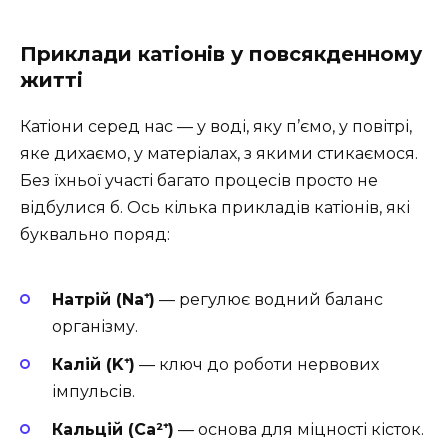
Приклади катіонів у повсякденному
житті
Катіони серед нас — у воді, яку п’ємо, у повітрі,
яке дихаємо, у матеріалах, з якими стикаємося.
Без їхньої участі багато процесів просто не
відбулися б. Ось кілька прикладів катіонів, які
буквально поряд:
Натрій (Na⁺)
— регулює водний баланс
організму.
Калій (K⁺)
— ключ до роботи нервових
імпульсів.
Кальцій (Ca²⁺)
— основа для міцності кісток.