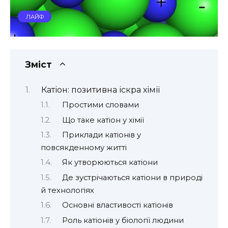
ЛАЙФ
Зміст
Катіон: позитивна іскра хімії
Простими словами
Що таке катіон у хімії
Приклади катіонів у
повсякденному житті
Як утворюються катіони
Де зустрічаються катіони в природі
й технологіях
Основні властивості катіонів
Роль катіонів у біології людини