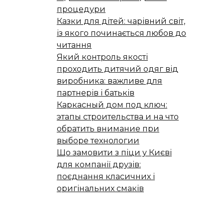
процедури
Казки для дітей: чарівний світ,
із якого починається любов до
читання
Який контроль якості
проходить дитячий одяг від
виробника: важливе для
партнерів і батьків
Каркасный дом под ключ:
этапы строительства и на что
обратить внимание при
выборе технологии
Що замовити з піци у Києві
для компанії друзів:
поєднання класичних і
оригінальних смаків