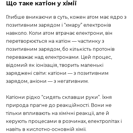
Що таке катіон у хімії
Глибше вникаючи в суть, кожен атом має ядро з
позитивним зарядом і “хмару” електронів
навколо. Коли атом втрачає електрони, він
перетворюється на катіон — частинку з
позитивним зарядом, бо кількість протонів
переважає над електронами. Цей процес,
відомий як іонізація, творить маленькі
заряджені світи: катіони — з позитивним
зарядом, аніони — з негативним.
Катіони рідко “сидять склавши руки”. Їхня
природа прагне до реакційності. Вони не
тільки впливають на хімічні реакції, але й
керують процесами в розчинах, електролітах і
навіть в кислотно-основній хімії.