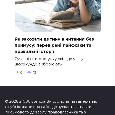
Як закохати дитину в читання без
примусу: перевірені лайфхаки та
правильні історії
Сучасні діти ростуть у світі, де увагу
щосекунди виборюють
0
15
© 2026 21000.com.ua Використання матеріалів,
опублікованих на сайті, допускається тільки з
письмового дозволу правовласника та з