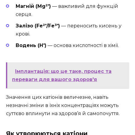
Магній (Mg²⁺)
— важливий для функцій
серця.
Залізо (Fe²⁺/Fe³⁺)
— переносить кисень у
крові.
Водень (H⁺)
— основа кислотності в хімії.
Імплантація: що це таке, процес та
переваги для вашого здоров'я
Значення цих катіонів величезне, навіть
незначні зміни в їхніх концентраціях можуть
суттєво вплинути на здоров’я й самопочуття.
Як утворюються катіони