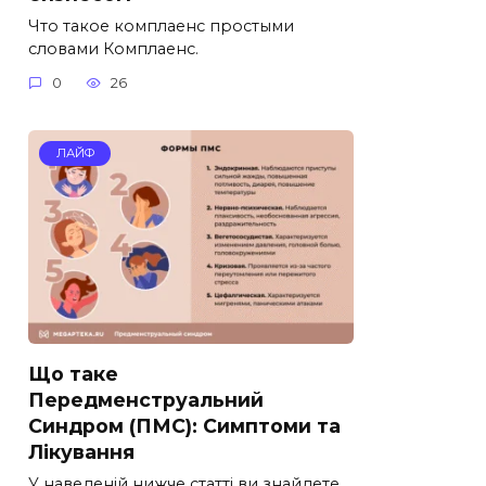
Что такое комплаенс простыми
словами Комплаенс.
0
26
ЛАЙФ
Що таке
Передменструальний
Синдром (ПМС): Симптоми та
Лікування
У наведеній нижче статті ви знайдете