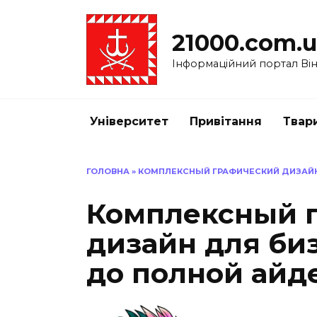
Перейти
до
21000.com.
вмісту
Інформаційний портал Вінн
Університет
Привітання
Твар
ГОЛОВНА
»
КОМПЛЕКСНЫЙ ГРАФИЧЕСКИЙ ДИЗАЙН
Комплексный 
дизайн для биз
до полной айд