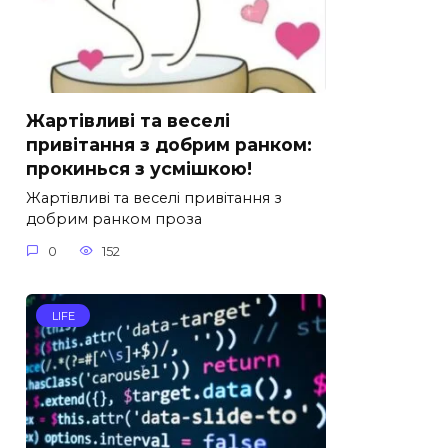
Жартівливі та веселі
привітання з добрим ранком:
прокинься з усмішкою!
Жартівливі та веселі привітання з
добрим ранком проза
0
152
LIFE