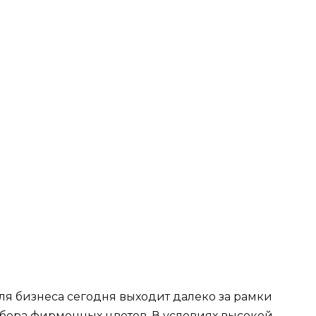
я бизнеса сегодня выходит далеко за рамки
абора фирменных цветов. В условиях высокой