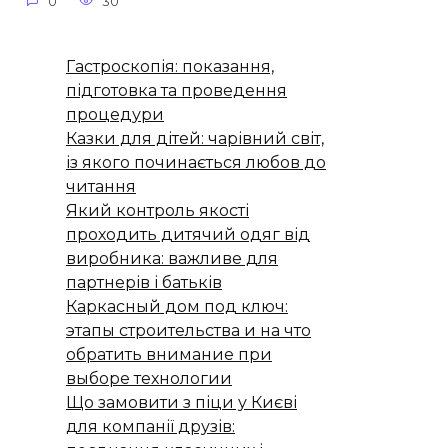
0
30
Гастроскопія: показання,
підготовка та проведення
процедури
Казки для дітей: чарівний світ,
із якого починається любов до
читання
Який контроль якості
проходить дитячий одяг від
виробника: важливе для
партнерів і батьків
Каркасный дом под ключ:
этапы строительства и на что
обратить внимание при
выборе технологии
Що замовити з піци у Києві
для компанії друзів: