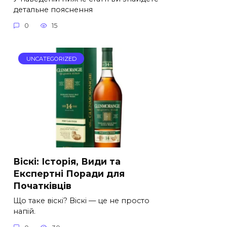
детальне пояснення
0
15
UNCATEGORIZED
Віскі: Історія, Види та
Експертні Поради для
Початківців
Що таке віскі? Віскі — це не просто
напій.