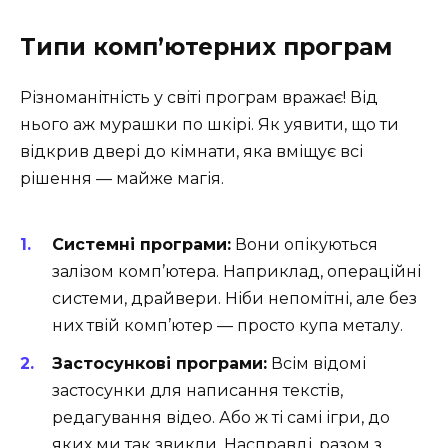
Типи комп’ютерних програм
Різноманітність у світі програм вражає! Від
нього аж мурашки по шкірі. Як уявити, що ти
відкрив двері до кімнати, яка вміщує всі
рішення — майже магія.
Системні програми:
Вони опікуються
залізом комп’ютера. Наприклад, операційні
системи, драйвери. Ніби непомітні, але без
них твій комп’ютер — просто купа металу.
Застосункові програми:
Всім відомі
застосунки для написання текстів,
редагування відео. Або ж ті самі ігри, до
яких ми так звикли. Насправді, разом з