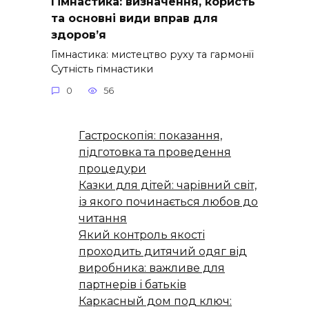
Гімнастика: визначення, користь
та основні види вправ для
здоров’я
Гімнастика: мистецтво руху та гармонії
Сутність гімнастики
0
56
Гастроскопія: показання,
підготовка та проведення
процедури
Казки для дітей: чарівний світ,
із якого починається любов до
читання
Який контроль якості
проходить дитячий одяг від
виробника: важливе для
партнерів і батьків
Каркасный дом под ключ: