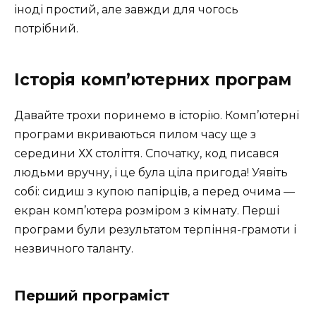
іноді простий, але завжди для чогось
потрібний.
Історія комп’ютерних програм
Давайте трохи поринемо в історію. Комп’ютерні
програми вкриваються пилом часу ще з
середини ХХ століття. Спочатку, код писався
людьми вручну, і це була ціла пригода! Уявіть
собі: сидиш з купою папірців, а перед очима —
екран комп’ютера розміром з кімнату. Перші
програми були результатом терпіння-грамоти і
незвичного таланту.
Перший програміст