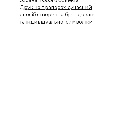
охрана любого объекта
Друк на прапорах: сучасний
спосіб створення брендованої
та індивідуальної символіки