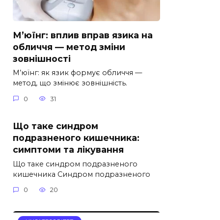
М’юїнг: вплив вправ язика на
обличчя — метод зміни
зовнішності
М’юїнг: як язик формує обличчя —
метод, що змінює зовнішність.
0
31
Що таке синдром
подразненого кишечника:
симптоми та лікування
Що таке синдром подразненого
кишечника Синдром подразненого
0
20