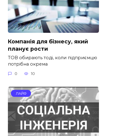
Компанія для бізнесу, який
планує рости
ТОВ обирають тоді, коли підприємцю
потрібна окрема
0
10
ЛАЙФ