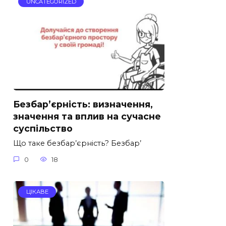
UNCATEGORIZED
Безбар’єрність: визначення,
значення та вплив на сучасне
суспільство
Що таке безбар’єрність? Безбар’
0
18
ЦІКАВЕ