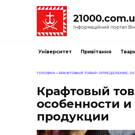
Перейти
до
21000.com.
вмісту
Інформаційний портал Вінн
Університет
Привітання
Твар
ГОЛОВНА
»
КРАФТОВЫЙ ТОВАР: ОПРЕДЕЛЕНИЕ, 
Крафтовый тов
особенности и
продукции