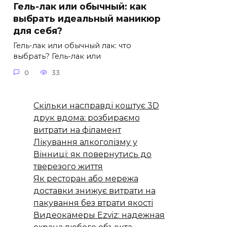
Гель-лак или обычный: как
выбрать идеальный маникюр
для себя?
Гель-лак или обычный лак: что
выбрать? Гель-лак или
0
33
Скільки насправді коштує 3D
друк вдома: розбираємо
витрати на філамент
Лікування алкоголізму у
Вінниці: як повернутись до
тверезого життя
Як ресторан або мережа
доставки знижує витрати на
пакування без втрати якості
Видеокамеры Ezviz: надежная