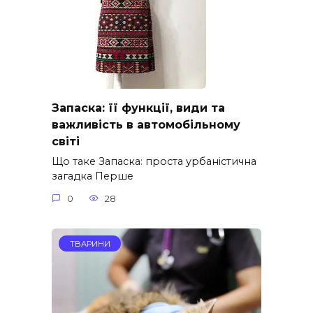
Запаска: її функції, види та
важливість в автомобільному
світі
Що таке Запаска: проста урбаністична
загадка Перше
0
28
ТВАРИНИ