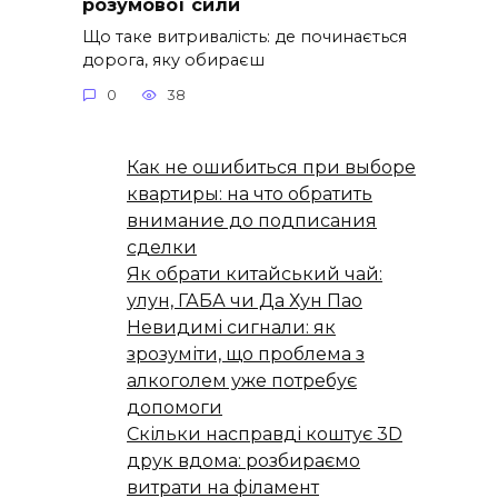
розумової сили
Що таке витривалість: де починається
дорога, яку обираєш
0
38
Как не ошибиться при выборе
квартиры: на что обратить
внимание до подписания
сделки
Як обрати китайський чай:
улун, ГАБА чи Да Хун Пао
Невидимі сигнали: як
зрозуміти, що проблема з
алкоголем уже потребує
допомоги
Скільки насправді коштує 3D
друк вдома: розбираємо
витрати на філамент