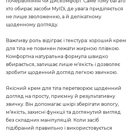
почервоніння чи дискомфорт. Саме тому багато
хто обирає засоби MyIDi, де увага приділяється
не лише зволоженню, а й делікатному
щоденному догляду.
Важливу роль відіграє і текстура: хороший крем
для тіла не повинен лежати жирною плівкою.
Комфортна натуральна формула швидко
вбирається, залишає лише м’якість і дозволяє
зробити щоденний догляд легкою звичкою.
Якісний крем для тіла перетворює щоденний
догляд на просту, приємну й результативну
звичку. Він допомагає шкірі зберігати вологу,
м’якість, захисні функції та доглянутий вигляд
без складних маніпуляцій. Коли засіб
підібраний правильно і використовується