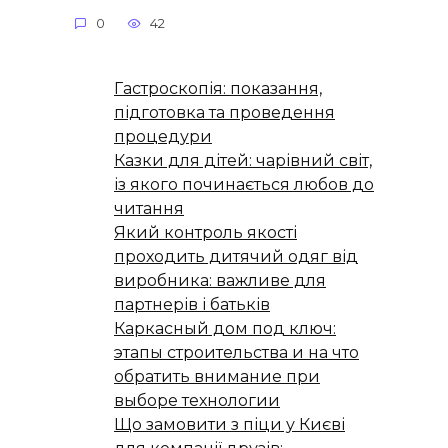
0
42
Гастроскопія: показання,
підготовка та проведення
процедури
Казки для дітей: чарівний світ,
із якого починається любов до
читання
Який контроль якості
проходить дитячий одяг від
виробника: важливе для
партнерів і батьків
Каркасный дом под ключ:
этапы строительства и на что
обратить внимание при
выборе технологии
Що замовити з піци у Києві