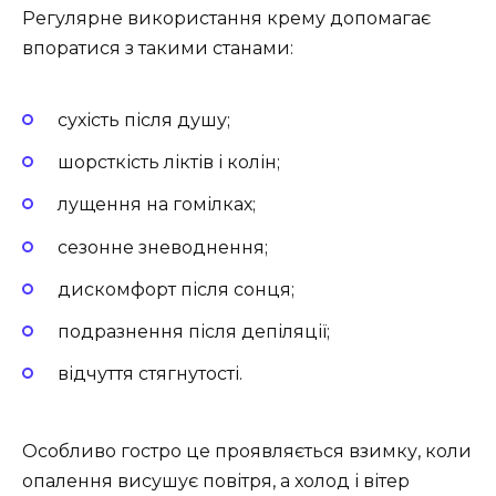
Регулярне використання крему допомагає
впоратися з такими станами:
сухість після душу;
шорсткість ліктів і колін;
лущення на гомілках;
сезонне зневоднення;
дискомфорт після сонця;
подразнення після депіляції;
відчуття стягнутості.
Особливо гостро це проявляється взимку, коли
опалення висушує повітря, а холод і вітер