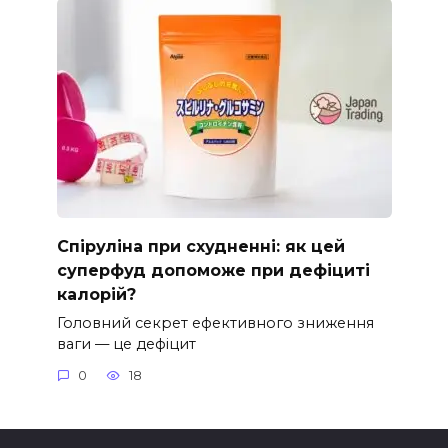
Спіруліна при схудненні: як цей
суперфуд допоможе при дефіциті
калорій?
Головний секрет ефективного зниження
ваги — це дефіцит
0
18