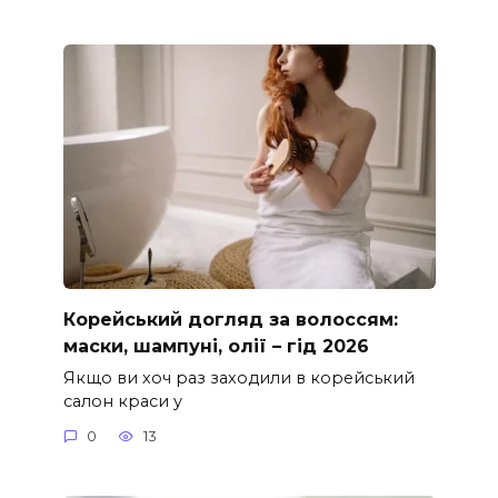
Корейський догляд за волоссям:
маски, шампуні, олії – гід 2026
Якщо ви хоч раз заходили в корейський
салон краси у
0
13