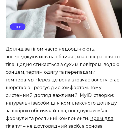
LIFE
Догляд за тілом часто недооцінюють,
зосереджуючись на обличчі, хоча шкіра всього
тіла щодня стикається з сухим повітрям, водою,
сонцем, тертям одягу та перепадами
температур. Через це вона втрачає вологу, стає
шорсткою і реагує дискомфортом. Тому
системний догляд важливий. MyIDi створює
натуральні засоби для комплексного догляду
за шкірою обличчя й тіла, поєднуючи м’які
формули та рослинні компоненти.
Крем для
тіла
тут – не другорядний засіб, а основа