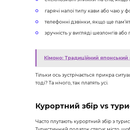
гарячі напої типу кави або чаю у 
телефонні дзвінки, якщо ще пам’ят
зручність у вигляді шезлонгів або 
Кімоно: Традиційний японський 
Тільки ось зустрічається прикра ситуац
тоді? Та нічого, так платять усі.
Курортний збір vs тур
Часто плутають курортний збір з тури
Туристичний податок стягує місто, щоб