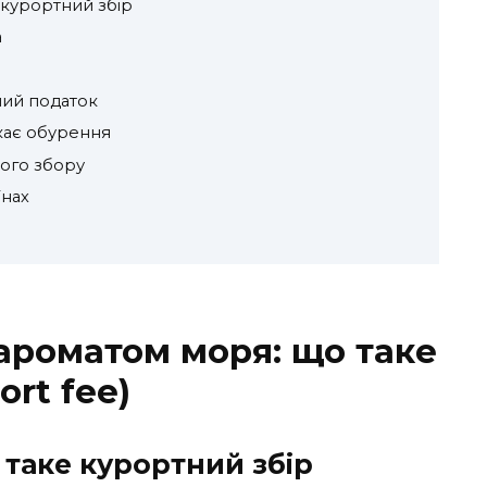
 курортний збір
а
ний податок
кає обурення
ого збору
їнах
 ароматом моря: що таке
ort fee)
таке курортний збір