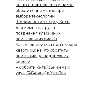
этапы строительства и на что
обратить внимание при
выборе технологии
Що замовити з піци у Києві
для компанії друзів:
поєднання класичних і
оригінальних смаків
Как не ошибиться при выборе
квартиры: на что обратить
внимание до подписания
сделки
Як обрати китайський чай:
улун, ГАБА чи Да Хун Пао