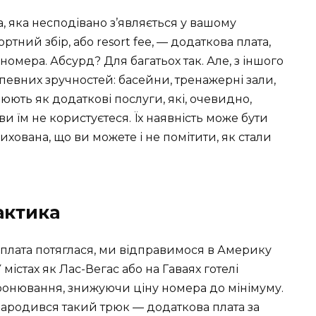
а, яка несподівано з’являється у вашому
ртний збір, або resort fee, — додаткова плата,
номера. Абсурд? Для багатьох так. Але, з іншого
 певних зручностей: басейни, тренажерні зали,
ють як додаткові послуги, які, очевидно,
ви їм не користуєтеся. Їх наявність може бути
хована, що ви можете і не помітити, як стали
актика
 плата потяглася, ми відправимося в Америку
 містах як Лас-Вегас або на Гаваях готелі
бронювання, знижуючи ціну номера до мінімуму.
народився такий трюк — додаткова плата за