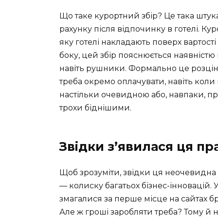
Що таке курортний збір? Це така штук
рахунку після відпочинку в готелі. Куро
яку готелі накладають поверх вартості 
боку, цей збір пояснюється наявністю
навіть рушники. Формально це розціню
треба окремо оплачувати, навіть коли 
настільки очевидною або, навпаки, при
трохи біднішими.
Звідки з’явилася ця пр
Щоб зрозуміти, звідки ця неочевидна
— колиску багатьох бізнес-інновацій. У
змагалися за перше місце на сайтах 
Але ж гроші заробляти треба? Тому й 