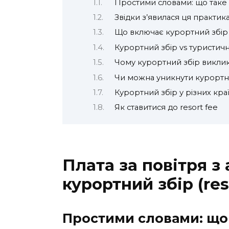
Простими словами: що таке
Звідки з’явилася ця практик
Що включає курортний збір
Курортний збір vs туристич
Чому курортний збір викли
Чи можна уникнути курортн
Курортний збір у різних кра
Як ставитися до resort fee
Плата за повітря з
курортний збір (res
Простими словами: що 