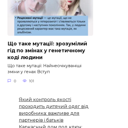
Що таке мутації: зрозумілий
гід по змінах у генетичному
коді людини
Що таке мутації: Найнеочікуваніші
зміни у генах Вступ
0
101
Який контроль якості
проходить дитячий одяг від
виробника: важливе для
партнерів і батьків
Каркасный дом под ключ: