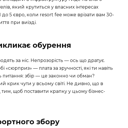
отелів, який крутиться у власних інтересах
до 5 євро, коли resort fee може врізати вам 30-
ття при виїзді.
викликає обурення
одять за ніс. Непрозорість — ось що дратує.
і «сюрприз» — плата за зручності, які ти навіть
ь питання: збір — це законно чи обман?
ий крик чути у всьому світі. Не дивно, що в
 тим, щоб поставити крапку у цьому бізнес-
рортного збору