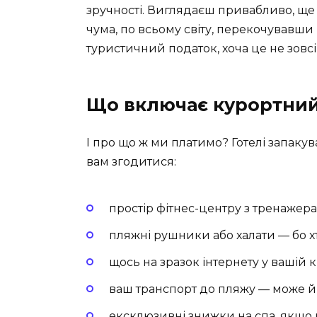
зручності. Виглядаєш привабливо, ще
чума, по всьому світу, перекочувавши 
туристичний податок, хоча це не зовсі
Що включає курортний
І про що ж ми платимо? Готелі запакув
вам згодитися:
простір фітнес-центру з тренажера
пляжні рушники або халати — бо хт
щось на зразок інтернету у вашій к
ваш транспорт до пляжу — може й
ексклюзивні знижки на спа, якщо 