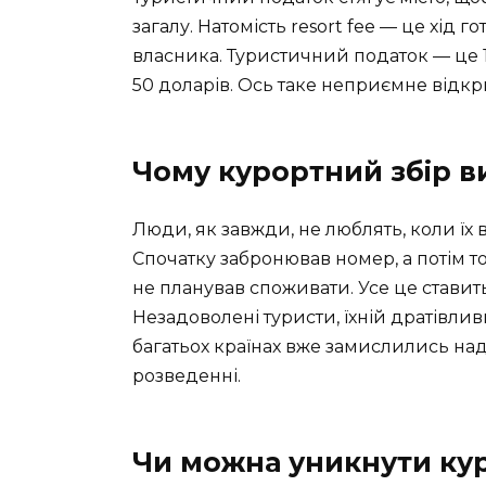
загалу. Натомість resort fee — це хід г
власника. Туристичний податок — це 1 
50 доларів. Ось таке неприємне відкри
Чому курортний збір 
Люди, як завжди, не люблять, коли їх в
Спочатку забронював номер, а потім тоб
не планував споживати. Усе це ставит
Незадоволені туристи, їхній дратівлив
багатьох країнах вже замислились над
розведенні.
Чи можна уникнути ку