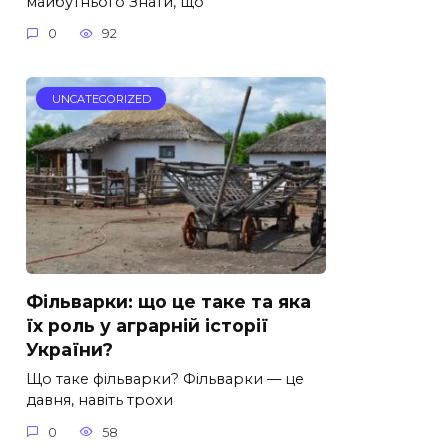
майбутнього Знати, що
0
92
UNCATEGORIZED
Фільварки: що це таке та яка
їх роль у аграрній історії
України?
Що таке фільварки? Фільварки — це
давня, навіть трохи
0
58