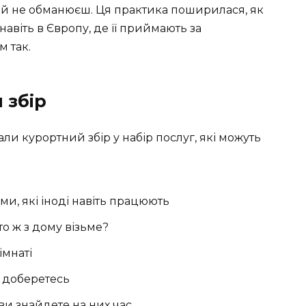
 й не обманюєш. Ця практика поширилася, як
навіть в Європу, де її приймають за
м так.
 збір
али курортний збір у набір послуг, які можуть
ми, які іноді навіть працюють
о ж з дому візьме?
імнаті
 доберетесь
ви знайдете на них час