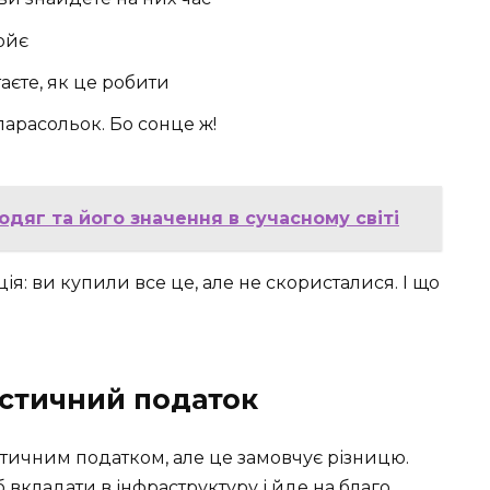
фойє
аєте, як це робити
парасольок. Бо сонце ж!
одяг та його значення в сучасному світі
ія: ви купили все це, але не скористалися. І що
истичний податок
стичним податком, але це замовчує різницю.
 вкладати в інфраструктуру і йде на благо