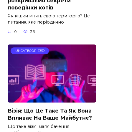
розкриваємо секрети
поведінки котів
Як кішки мітять свою територію? Це
питання, яке періодично
0
36
UNCATEGORIZED
Візія: Що Це Таке Та Як Вона
Впливає На Ваше Майбутнє?
Що таке візія: магія бачення