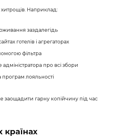
а хитрощів. Наприклад:
оживання заздалегідь
айтах готелів і агрегаторах
опомогою фільтра
адміністратора про всі збори
а програм лояльності
е заощадити гарну копійчину під час
х країнах