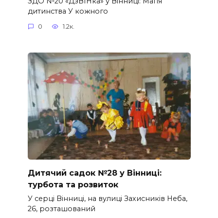
ЗДО №20 «ДзВІНка» у Вінниці: Магія
дитинства У кожного
0
1.2к.
Дитячий садок №28 у Вінниці:
турбота та розвиток
У серці Вінниці, на вулиці Захисників Неба,
26, розташований