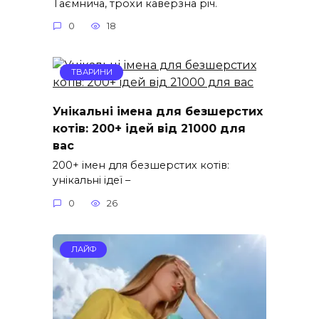
Таємнича, трохи каверзна річ.
0
18
ТВАРИНИ
Унікальні імена для безшерстих
котів: 200+ ідей від 21000 для
вас
200+ імен для безшерстих котів:
унікальні ідеї –
0
26
ЛАЙФ