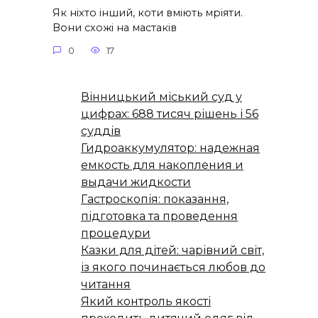
Як ніхто інший, коти вміють мріяти.
Вони схожі на мастаків
0
17
Вінницький міський суд у
цифрах: 688 тисяч рішень і 56
суддів
Гидроаккумулятор: надежная
емкость для накопления и
выдачи жидкости
Гастроскопія: показання,
підготовка та проведення
процедури
Казки для дітей: чарівний світ,
із якого починається любов до
читання
Який контроль якості