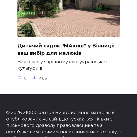
Дитячий садок “МАкош” у Вінниці:
ваш вибір для малюків
Вітаю вас у чарівному світі української
культури в
0
483
© 2026 21000.com.ua Використання матеріалів,
опублікованих на сайті, допускається тільки з
письмового дозволу правовласника та з
обов'язковим прямим посиланням на сторінку, з