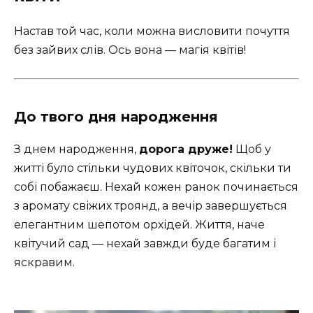
Настав той час, коли можна висловити почуття
без зайвих слів. Ось вона — магія квітів!
До твого дня народження
З днем народження,
дорога друже!
Щоб у
житті було стільки чудових квіточок, скільки ти
собі побажаєш. Нехай кожен ранок починається
з аромату свіжих троянд, а вечір завершується
елегантним шепотом орхідей. Життя, наче
квітучий сад — нехай завжди буде багатим і
яскравим.