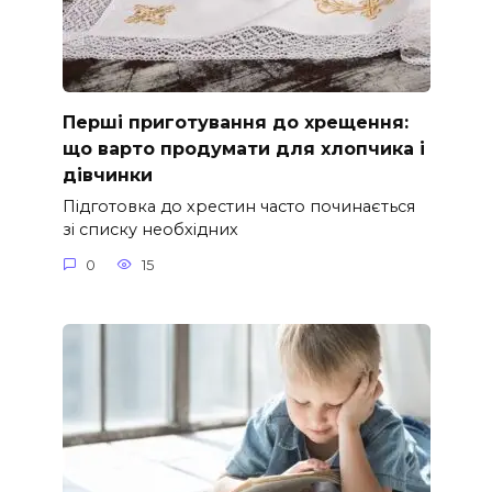
Перші приготування до хрещення:
що варто продумати для хлопчика і
дівчинки
Підготовка до хрестин часто починається
зі списку необхідних
0
15