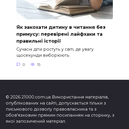
Як закохати дитину в читання без
примусу: перевірені лайфхаки та
правильні історії
Сучасні діти ростуть у світі, де увагу
щосекунди виборюють
0
15
© 2026 21000.com.ua Використання матеріалів,
опублікованих на сайті, допускається тільки з
письмового дозволу правовласника та з
обов'язковим прямим посиланням на сторінку, з
якої запозичений матеріал.