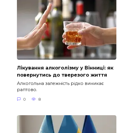
Лікування алкоголізму у Вінниці: як
повернутись до тверезого життя
Алкогольна залежність рідко виникає
раптово.
0
8