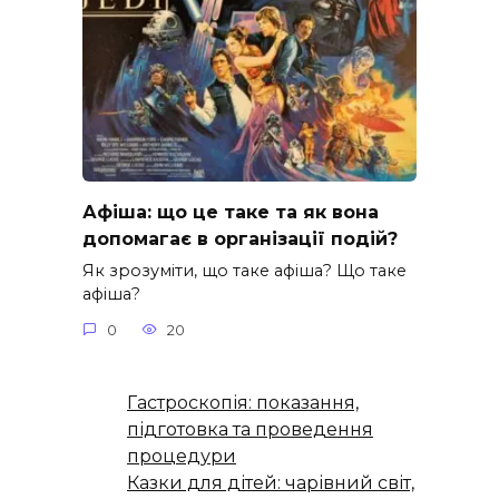
Афіша: що це таке та як вона
допомагає в організації подій?
Як зрозуміти, що таке афіша? Що таке
афіша?
0
20
Гастроскопія: показання,
підготовка та проведення
процедури
Казки для дітей: чарівний світ,