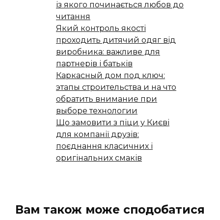
із якого починається любов до
читання
Який контроль якості
проходить дитячий одяг від
виробника: важливе для
партнерів і батьків
Каркасный дом под ключ:
этапы строительства и на что
обратить внимание при
выборе технологии
Що замовити з піци у Києві
для компанії друзів:
поєднання класичних і
оригінальних смаків
Вам також може сподобатися