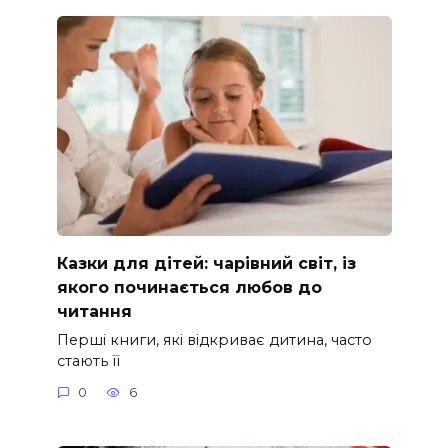
Казки для дітей: чарівний світ, із
якого починається любов до
читання
Перші книги, які відкриває дитина, часто
стають її
0
6