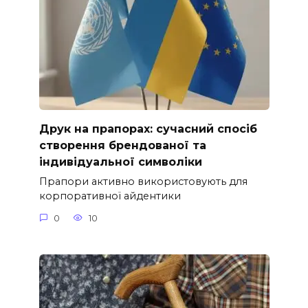
Друк на прапорах: сучасний спосіб
створення брендованої та
індивідуальної символіки
Прапори активно використовують для
корпоративної айдентики
0
10