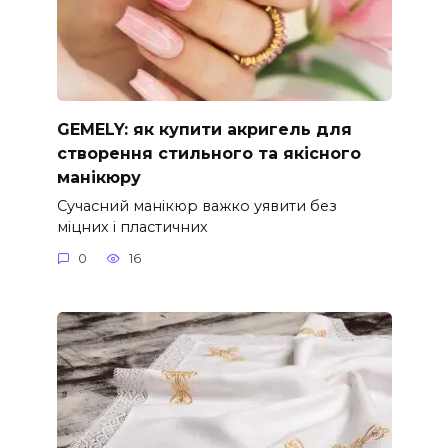
GEMELY: як купити акригель для
створення стильного та якісного
манікюру
Сучасний манікюр важко уявити без
міцних і пластичних
0
16