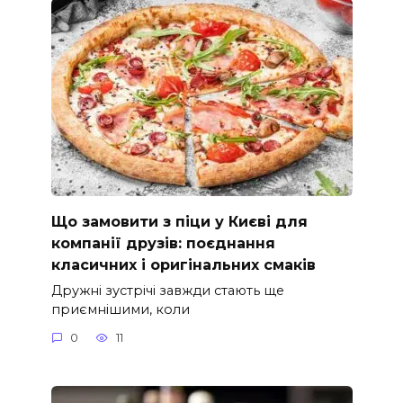
Що замовити з піци у Києві для
компанії друзів: поєднання
класичних і оригінальних смаків
Дружні зустрічі завжди стають ще
приємнішими, коли
0
11