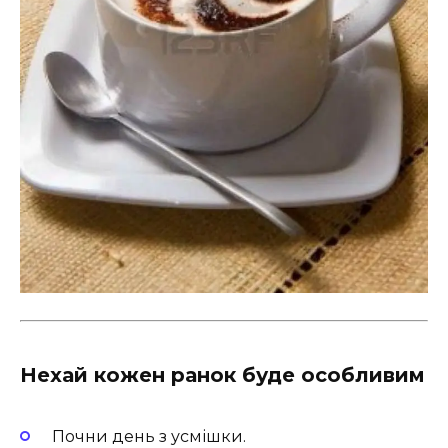
Нехай кожен ранок буде особливим
Почни день з усмішки.