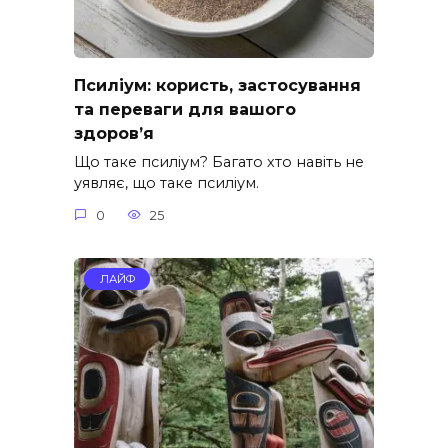
Псиліум: користь, застосування
та переваги для вашого
здоров’я
Що таке псиліум? Багато хто навіть не
уявляє, що таке псиліум.
0
25
ЛАЙФ