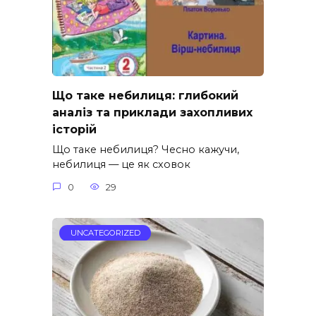
Що таке небилиця: глибокий
аналіз та приклади захопливих
історій
Що таке небилиця? Чесно кажучи,
небилиця — це як сховок
0
29
UNCATEGORIZED