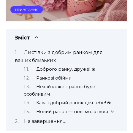
ПРИВІТАННЯ
Зміст
Листівки з добрим ранком для
ваших близьких
Доброго ранку, друже! ☀️
Ранкові обійми
Нехай кожен ранок буде
особливим
Кава і добрий ранок для тебе! ☕️
Новий ранок — нові можлівості ✨
На завершення…