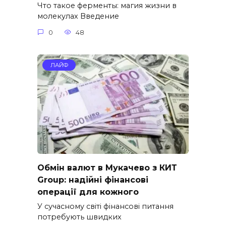
Что такое ферменты: магия жизни в
молекулах Введение
0
48
ЛАЙФ
Обмін валют в Мукачево з КИТ
Group: надійні фінансові
операції для кожного
У сучасному світі фінансові питання
потребують швидких