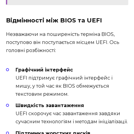
Відмінності між BIOS та UEFI
Незважаючи на поширеність терміна BIOS,
поступово він поступається місцем UEFI. Ось
головні розбіжності:
Графічний інтерфейс
UEFI підтримує графічний інтерфейс і
мишу, у той час як BIOS обмежується
текстовим режимом.
Швидкість завантаження
UEFI скорочує час завантаження завдяки
сучасним технологіям і методам ініціалізації.
Підтримка жорстких дисків