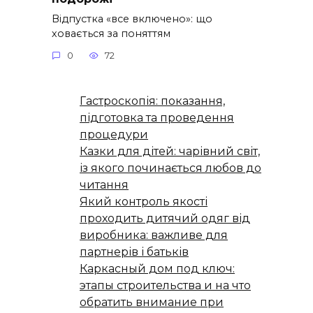
Відпустка «все включено»: що
ховається за поняттям
0
72
Гастроскопія: показання,
підготовка та проведення
процедури
Казки для дітей: чарівний світ,
із якого починається любов до
читання
Який контроль якості
проходить дитячий одяг від
виробника: важливе для
партнерів і батьків
Каркасный дом под ключ:
этапы строительства и на что
обратить внимание при