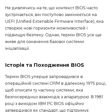
Не дивлячись на те, що контекст BIOS часто
зустрічається, він поступово замінюється на
UEFI (Unified Extensible Firmware Interface), яка
створює нові горизонти можливостей і
підвищує безпеку. Однак, термін BIOS усе ще
живе для означення базової системи
ініціалізації.
Історія та Походження BIOS
Термін BIOS уперше запровадився в
операційній системі CP/M в далекому 1975 році,
щоб описати ту частину системи, яка
безпосередньо взаємодіє з апаратурою. В 1981
році з виходом IBM PC BIOS офіційно
затвердився як стандарт, що підтримує