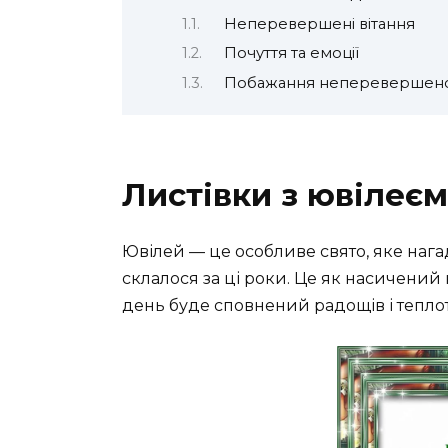
Неперевершені вітання
Почуття та емоції
Побажання неперевершено
Листівки з ювілеєм
Ювілей — це особливе свято, яке нага
склалося за ці роки. Це як насичени
день буде сповнений радощів і теплот