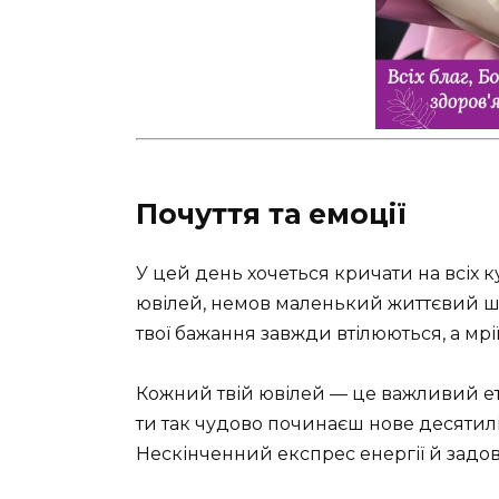
Почуття та емоції
У цей день хочеться кричати на всіх к
ювілей, немов маленький життєвий ше
твої бажання завжди втілюються, а мрі
Кожний твій ювілей — це важливий ета
ти так чудово починаєш нове десятиліття
Нескінченний експрес енергії й задо