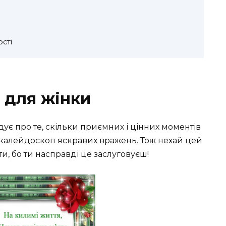
сті
 для жінки
дує про те, скільки приємних і цінних моментів
й калейдоскоп яскравих вражень. Тож нехай цей
и, бо ти насправді це заслуговуєш!