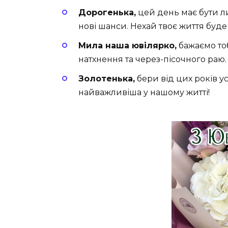
Дорогенька,
цей день має бути ли
нові шанси. Нехай твоє життя буде
Мила наша ювілярко,
бажаємо тоб
натхнення та через-пісочного раю.
Золотенька,
бери від цих років у
найважливіша у нашому житті!