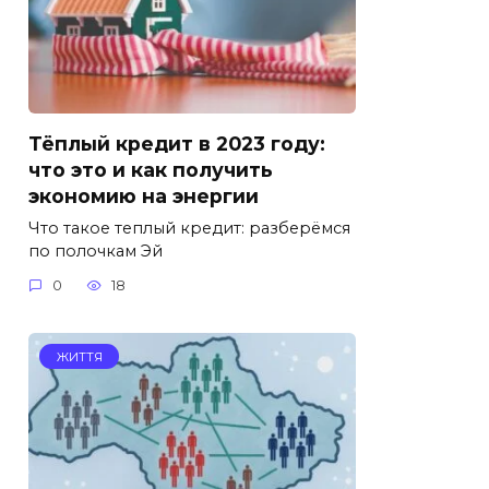
Тёплый кредит в 2023 году:
что это и как получить
экономию на энергии
Что такое теплый кредит: разберёмся
по полочкам Эй
0
18
ЖИТТЯ