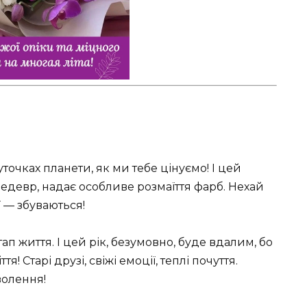
уточках планети, як ми тебе цінуємо! І цей
девр, надає особливе розмаїття фарб. Нехай
ї — збуваються!
п життя. І цей рік, безумовно, буде вдалим, бо
! Старі друзі, свіжі емоції, теплі почуття.
волення!