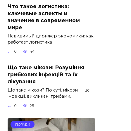
Что такое логистика:
ключевые аспекты и
значение в современном
мире
Невидимый дирижёр экономики: как
работает логистика
0
44
Що таке мікози: Розуміння
грибкових інфекцій та їх
лікування
Що таке мікози? По суті, мікози — це
інфекції, викликані грибами.
0
25
ПОРАДИ