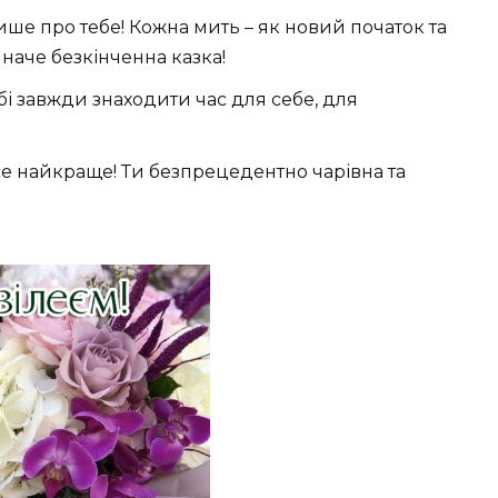
ше про тебе! Кожна мить – як новий початок та
 наче безкінченна казка!
і завжди знаходити час для себе, для
се найкраще! Ти безпрецедентно чарівна та