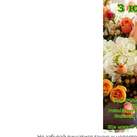
Не забувай лишатися такою ж неповт