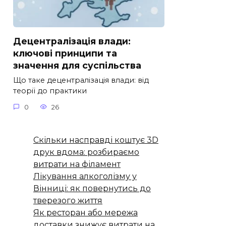
Децентралізація влади:
ключові принципи та
значення для суспільства
Що таке децентралізація влади: від
теорії до практики
0
26
Скільки насправді коштує 3D
друк вдома: розбираємо
витрати на філамент
Лікування алкоголізму у
Вінниці: як повернутись до
тверезого життя
Як ресторан або мережа
доставки знижує витрати на