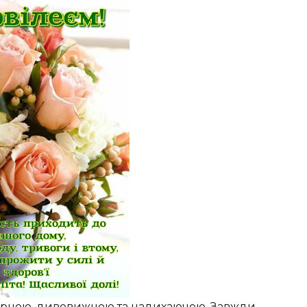
орною, дивовижною та надихаючою. Завжди