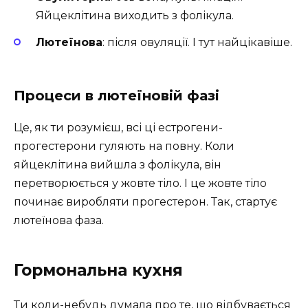
Яйцеклітина виходить з фолікула.
Лютеїнова
: після овуляції. І тут найцікавіше.
Процеси в лютеїновій фазі
Це, як ти розумієш, всі ці естрогени-
прогестерони гуляють на повну. Коли
яйцеклітина вийшла з фолікула, він
перетворюється у жовте тіло. І це жовте тіло
починає виробляти прогестерон. Так, стартує
лютеїнова фаза.
Гормональна кухня
Ти коли-небудь думала про те, що відбувається