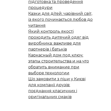
підготовка та проведення
процедури
Казки для дітей: чарівний світ,
із якого починається любов до
читання
Який контроль якості
проходить дитячий одяг від
виробника: важливе для
партнерів і батьків
Каркасный дом под ключ:
этапы строительства и на что
обратить внимание при
выборе технологии
Що замовити з піци у Києві
для компанії друзів:
поєднання класичних і
оригінальних смаків