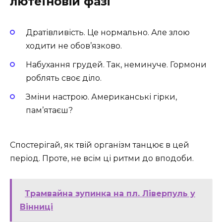
лютеїновій фазі
Дратівливість. Це нормально. Але злою
ходити не обов’язково.
Набухання грудей. Так, неминуче. Гормони
роблять своє діло.
Зміни настрою. Американські гірки,
пам’ятаєш?
Спостерігай, як твій організм танцює в цей
період. Проте, не всім ці ритми до вподоби.
Трамвайна зупинка на пл. Ліверпуль у
Вінниці