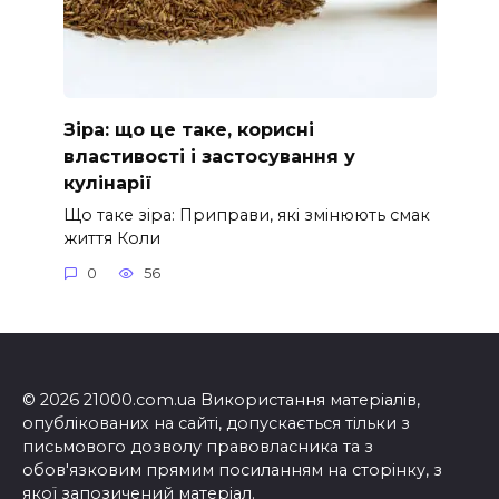
Зіра: що це таке, корисні
властивості і застосування у
кулінарії
Що таке зіра: Приправи, які змінюють смак
життя Коли
0
56
© 2026 21000.com.ua Використання матеріалів,
опублікованих на сайті, допускається тільки з
письмового дозволу правовласника та з
обов'язковим прямим посиланням на сторінку, з
якої запозичений матеріал.