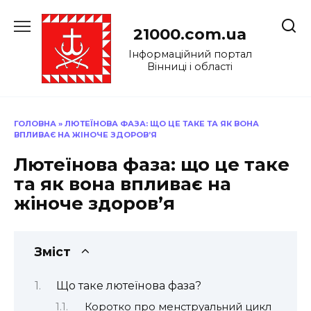
Перейти
до
21000.com.ua
вмісту
Інформаційний портал
Вінниці і області
ГОЛОВНА
»
ЛЮТЕЇНОВА ФАЗА: ЩО ЦЕ ТАКЕ ТА ЯК ВОНА
ВПЛИВАЄ НА ЖІНОЧЕ ЗДОРОВ’Я
Лютеїнова фаза: що це таке
та як вона впливає на
жіноче здоров’я
Зміст
Що таке лютеїнова фаза?
Коротко про менструальний цикл