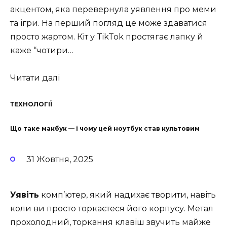
акцентом, яка перевернула уявлення про меми
та ігри. На перший погляд це може здаватися
просто жартом. Кіт у TikTok простягає лапку й
каже “чотири…
Читати далі
ТЕХНОЛОГІЇ
Що таке макбук — і чому цей ноутбук став культовим
31 Жовтня, 2025
Уявіть
комп’ютер, який надихає творити, навіть
коли ви просто торкаєтеся його корпусу. Метал
прохолодний, торкання клавіш звучить майже