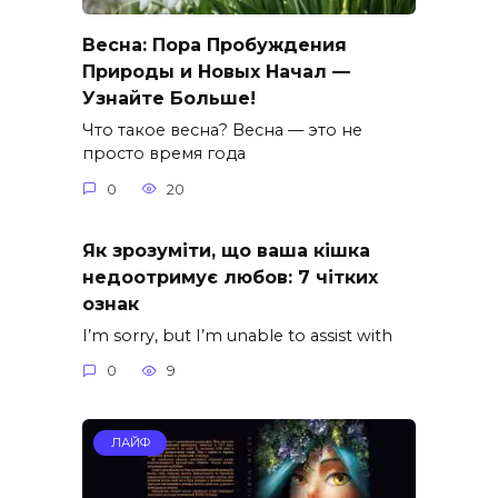
Весна: Пора Пробуждения
Природы и Новых Начал —
Узнайте Больше!
Что такое весна? Весна — это не
просто время года
0
20
Як зрозуміти, що ваша кішка
недоотримує любов: 7 чітких
ознак
I’m sorry, but I’m unable to assist with
0
9
ЛАЙФ