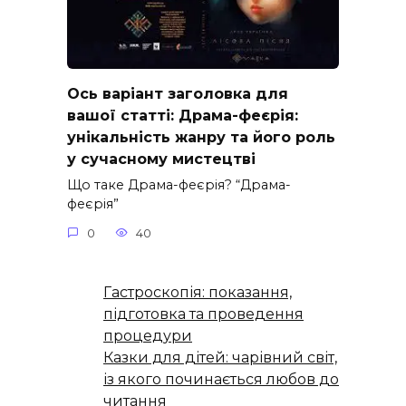
Ось варіант заголовка для
вашої статті: Драма-феєрія:
унікальність жанру та його роль
у сучасному мистецтві
Що таке Драма-феєрія? “Драма-
феєрія”
0
40
Гастроскопія: показання,
підготовка та проведення
процедури
Казки для дітей: чарівний світ,
із якого починається любов до
читання