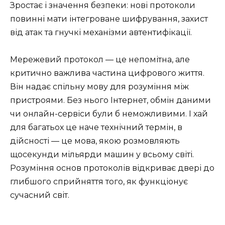
Зростає і значення безпеки: нові протоколи
повинні мати інтегроване шифрування, захист
від атак та гнучкі механізми автентифікації.
Мережевий протокол — це непомітна, але
критично важлива частина цифрового життя.
Він надає спільну мову для розуміння між
пристроями. Без нього Інтернет, обмін даними
чи онлайн-сервіси були б неможливими. І хай
для багатьох це наче технічний термін, в
дійсності — це мова, якою розмовляють
щосекунди мільярди машин у всьому світі.
Розуміння основ протоколів відкриває двері до
глибшого сприйняття того, як функціонує
сучасний світ.