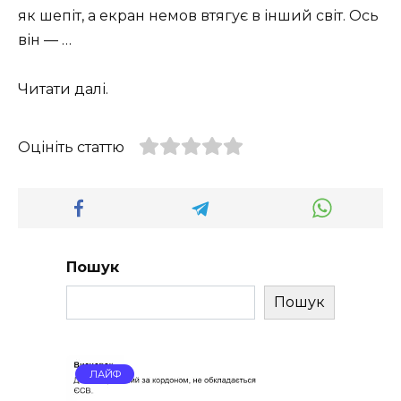
як шепіт, а екран немов втягує в інший світ. Ось
він — …
Читати далі.
Оцініть статтю
Пошук
Пошук
ЛАЙФ