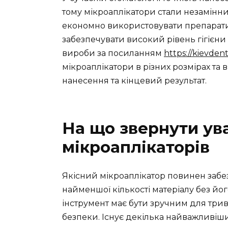
тому мікроаплікатори стали незамінн
економно використовувати препарати
забезпечувати високий рівень гігієни
вироби за посиланням
https://kievdent
мікроаплікатори в різних розмірах та 
нанесення та кінцевий результат.
На що звернути ув
мікроаплікаторів
Якісний мікроаплікатор повинен забе
найменшої кількості матеріалу без йог
інструмент має бути зручним для три
безпеки. Існує декілька найважливіши