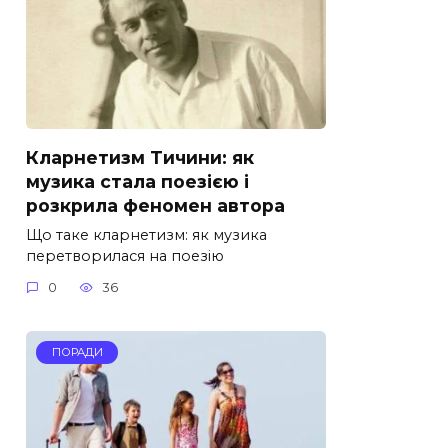
Кларнетизм Тичини: як
музика стала поезією і
розкрила феномен автора
Що таке кларнетизм: як музика
перетворилася на поезію
0
36
ПОРАДИ