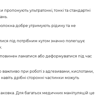
 пропонують ультратонкі, тонкі та стандартні
ань.
 волокна добре утримують рідину та не
атися під потрібним кутом значно полегшує
.
е повинен ламатися або деформуватися під час
о важливо при роботі з адгезивами, кислотами,
навіть дрібні сторонні частинки можуть
паковка. Для багатьох медичних маніпуляцій це