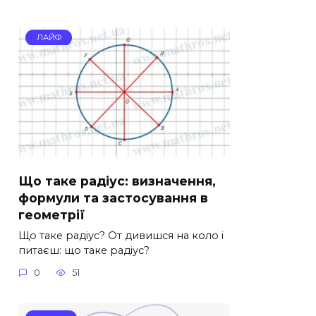
ЛАЙФ
Що таке радіус: визначення,
формули та застосування в
геометрії
Що таке радіус? От дивишся на коло і
питаєш: що таке радіус?
0
51