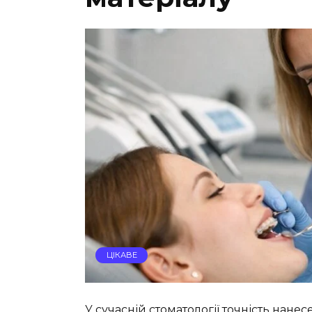
ЦІКАВЕ
У сучасній стоматології точність нане