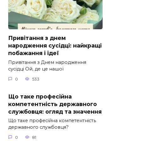
Привітання з днем
народження сусідці: найкращі
побажання і ідеї
Привітання з Днем народження
сусідці Ой, де це нашої
0
533
Що таке професійна
компетентність державного
службовця: огляд та значення
Що таке професійна компетентність
державного службовця?
0
81