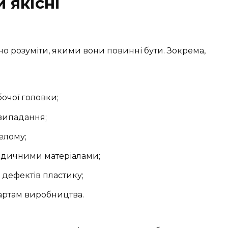
 якісні
о розуміти, якими вони повинні бути. Зокрема,
бочої головки;
 випадання;
елому;
 медичними матеріалами;
 дефектів пластику;
артам виробництва.