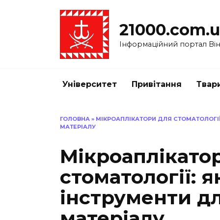
Перейти
до
21000.com.
вмісту
Інформаційний портал Вінн
Університет
Привітання
Твар
ГОЛОВНА
»
МІКРОАПЛІКАТОРИ ДЛЯ СТОМАТОЛОГІЇ
МАТЕРІАЛУ
Мікроаплікато
стоматології: я
інструменти д
матеріалу