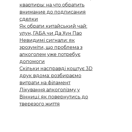
квартиры: на что обратить
внимание до подписания
сделки
Як обрати китайський чай:
улун, ГАБА чи Да Хун Пао
Невидимі сигнали: як
зрозуміти, що проблема з
алкоголем уже потребує
допомоги
Скільки насправді коштує 3D
друк вдома: розбираємо
витрати на філамент
Лікування алкоголізму у
Вінниці: як повернутись до
тверезого життя