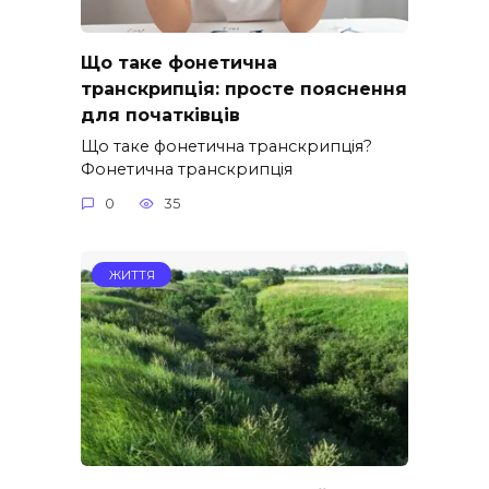
Що таке фонетична
транскрипція: просте пояснення
для початківців
Що таке фонетична транскрипція?
Фонетична транскрипція
0
35
ЖИТТЯ