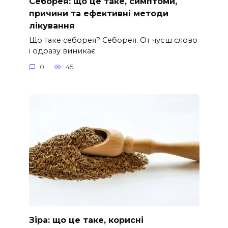
Себорея: що це таке, симптоми,
причини та ефективні методи
лікування
Що таке себорея? Себорея. От чуєш слово
і одразу виникає
0
45
Зіра: що це таке, корисні