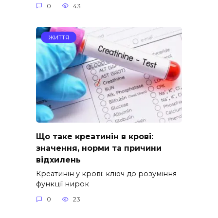
0
43
ЖИТТЯ
Що таке креатинін в крові:
значення, норми та причини
відхилень
Креатинін у крові: ключ до розуміння
функції нирок
0
23