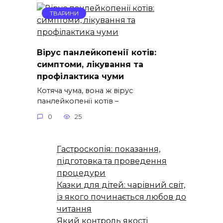
ТВАРИНИ
Вірус панлейкопенії котів:
симптоми, лікування та
профілактика чуми
Котяча чума, вона ж вірус
панлейкопенії котів –
0
25
Гастроскопія: показання,
підготовка та проведення
процедури
Казки для дітей: чарівний світ,
із якого починається любов до
читання
Який контроль якості