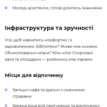
Молоді асистенти, готові ділитись знаннями
Інфраструктура та зручності
Усе, щоб навчатись комфортно і з
задоволенням. Бібліотеки? Живи між книжок.
Обчислювальні класи? Клік-клік! Спортивні
зали та площадки — розімнись між парами.
Місця для відпочинку
Затишні кафе та їдальні з смачними
стравами
Зелена зона для прогулянок та відпочинку