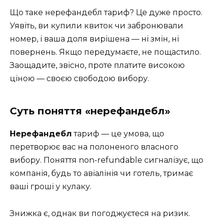
Що таке нерефандебл тариф? Це дуже просто.
Уявіть, ви купили квиток чи забронювали
номер, і ваша доля вирішена — ні змін, ні
повернень. Якщо передумаєте, не пощастило.
Заощадите, звісно, проте платите високою
ціною — своєю свободою вибору.
Суть поняття «нерефандебл»
Нерефандебл
тариф — це умова, що
перетворює вас на полоненого власного
вибору. Поняття non-refundable сигналізує, що
компанія, будь то авіалінія чи готель, тримає
ваші гроші у кулаку.
Знижка є, однак ви погоджуєтеся на ризик.