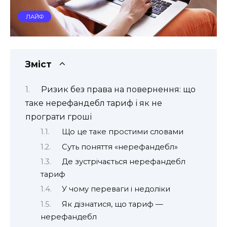
ЛАЙФ
Зміст
Ризик без права на повернення: що
таке нерефандебл тариф і як не
програти гроші
Що це таке простими словами
Суть поняття «нерефандебл»
Де зустрічається нерефандебл
тариф
У чому переваги і недоліки
Як дізнатися, що тариф —
нерефандебл