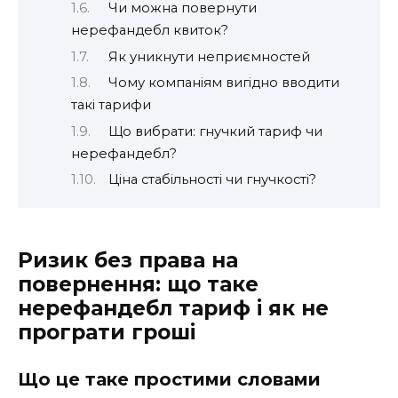
Чи можна повернути
нерефандебл квиток?
Як уникнути неприємностей
Чому компаніям вигідно вводити
такі тарифи
Що вибрати: гнучкий тариф чи
нерефандебл?
Ціна стабільності чи гнучкості?
Ризик без права на
повернення: що таке
нерефандебл тариф і як не
програти гроші
Що це таке простими словами