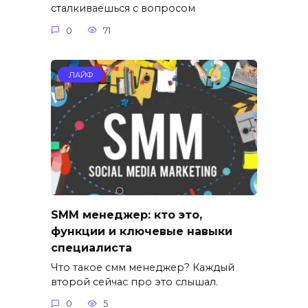
сталкиваешься с вопросом
0
71
ЛАЙФ
SMM менеджер: кто это,
функции и ключевые навыки
специалиста
Что такое смм менеджер? Каждый
второй сейчас про это слышал.
0
5