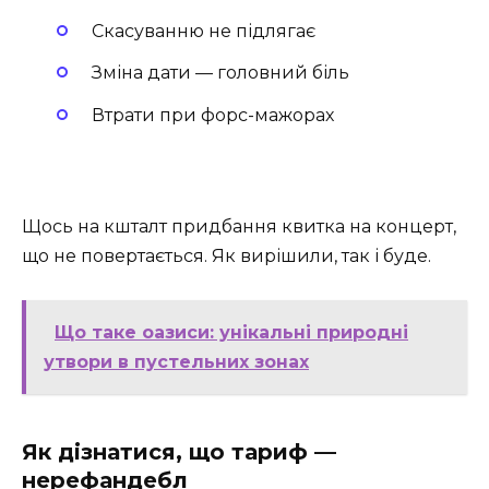
Скасуванню не підлягає
Зміна дати — головний біль
Втрати при форс-мажорах
Щось на кшталт придбання квитка на концерт,
що не повертається. Як вирішили, так і буде.
Що таке оазиси: унікальні природні
утвори в пустельних зонах
Як дізнатися, що тариф —
нерефандебл