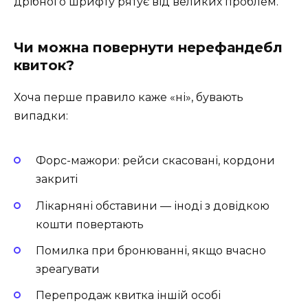
дрібного шрифту рятує від великих проблем.
Чи можна повернути нерефандебл
квиток?
Хоча перше правило каже «ні», бувають
випадки:
Форс-мажори: рейси скасовані, кордони
закриті
Лікарняні обставини — іноді з довідкою
кошти повертають
Помилка при бронюванні, якщо вчасно
зреагувати
Перепродаж квитка іншій особі