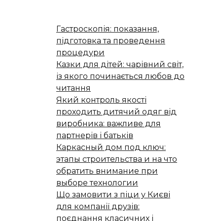
Гастроскопія: показання,
підготовка та проведення
процедури
Казки для дітей: чарівний світ,
із якого починається любов до
читання
Який контроль якості
проходить дитячий одяг від
виробника: важливе для
партнерів і батьків
Каркасный дом под ключ:
этапы строительства и на что
обратить внимание при
выборе технологии
Що замовити з піци у Києві
для компанії друзів:
поєднання класичних і