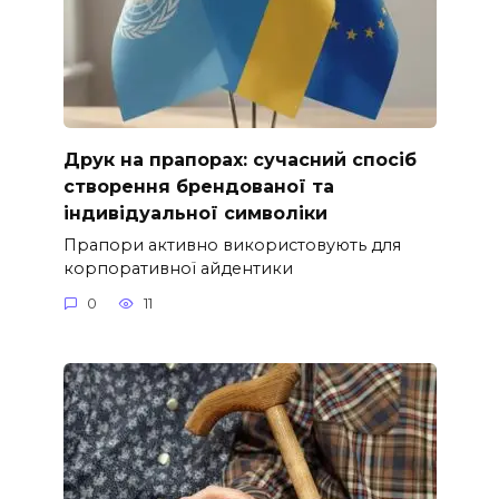
Друк на прапорах: сучасний спосіб
створення брендованої та
індивідуальної символіки
Прапори активно використовують для
корпоративної айдентики
0
11