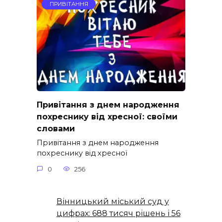
ПРИВІТАННЯ
Привітання з днем народження
похреснику від хресної: своїми
словами
Привітання з днем народження
похреснику від хресної
0
256
Вінницький міський суд у
цифрах: 688 тисяч рішень і 56