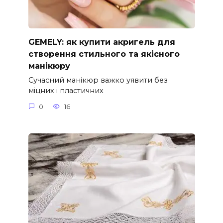
GEMELY: як купити акригель для
створення стильного та якісного
манікюру
Сучасний манікюр важко уявити без
міцних і пластичних
0
16