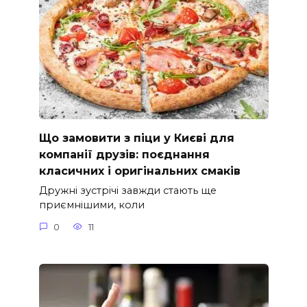
Що замовити з піци у Києві для
компанії друзів: поєднання
класичних і оригінальних смаків
Дружні зустрічі завжди стають ще
приємнішими, коли
0
11