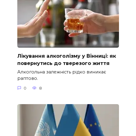
Лікування алкоголізму у Вінниці: як
повернутись до тверезого життя
Алкогольна залежність рідко виникає
раптово.
0
8