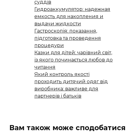
суддів
Гидроаккумулятор: надежная
емкость для накопления и
выдачи жидкости
Гастроскопія: показання,
підготовка та проведення
процедури
Казки для дітей: чарівний світ,
із якого починається любов до
читання
Який контроль якості
проходить дитячий одяг від
виробника: важливе для
партнерів і батьків
Вам також може сподобатися