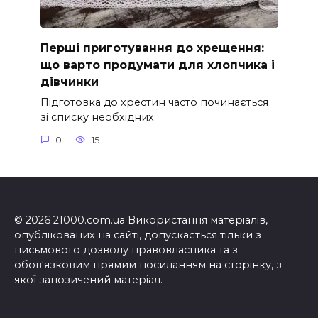
Перші приготування до хрещення:
що варто продумати для хлопчика і
дівчинки
Підготовка до хрестин часто починається
зі списку необхідних
0
15
© 2026 21000.com.ua Використання матеріалів,
опублікованих на сайті, допускається тільки з
письмового дозволу правовласника та з
обов'язковим прямим посиланням на сторінку, з
якої запозичений матеріал.