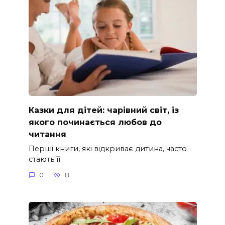
Казки для дітей: чарівний світ, із
якого починається любов до
читання
Перші книги, які відкриває дитина, часто
стають її
0
8