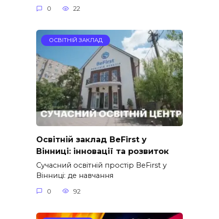
0
22
ОСВІТНІЙ ЗАКЛАД
Освітній заклад BeFirst у
Вінниці: інновації та розвиток
Сучасний освітній простір BeFirst у
Вінниці: де навчання
0
92