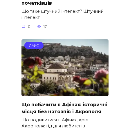
початківців
Що таке штучний інтелект? Штучний
інтелект.
0
17
ЛАЙФ
Що побачити в Афінах: історичні
місця без натовпів і Акрополя
Що подивитися в Афінах, крім
Акрополя: гід для любителів