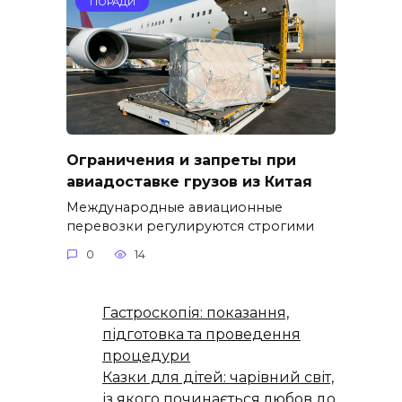
ПОРАДИ
Ограничения и запреты при
авиадоставке грузов из Китая
Международные авиационные
перевозки регулируются строгими
0
14
Гастроскопія: показання,
підготовка та проведення
процедури
Казки для дітей: чарівний світ,
із якого починається любов до