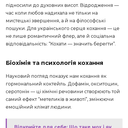
підносили до духовних висот. Відродження —
час коли любов надихала не тільки на
мистецькі звершення, а й на філософські
пошуки. Для українського серця кохання — це
не лише романтичний флер, але й соціальна
відповідальність: “Кохати — значить берегти”.
Біохімія та психологія кохання
Науковий погляд показує нам кохання як
гормональний коктейль. Дофамін, окситоцин,
серотонін — ці хімічні речовини створюють той
самий ефект “метеликів в животі”, змінюючи
емоційний клімат людини.
Відкрийте для себе: Що таке мох і як