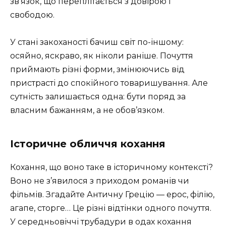
зв’язок, що переплітається з довірою і
свободою.
У стані закоханості бачиш світ по-іншому:
осяйно, яскраво, як ніколи раніше. Почуття
приймають різні форми, змінюючись від
пристрасті до спокійного товаришування. Але
сутність залишається одна: бути поряд за
власним бажанням, а не обов’язком.
Історичне обличчя кохання
Кохання, що воно таке в історичному контексті?
Воно не з’явилося з приходом романів чи
фільмів. Згадайте Античну Грецію — ерос, філію,
агапе, сторге… Це різні відтінки одного почуття.
У середньовіччі трубадури в одах кохання