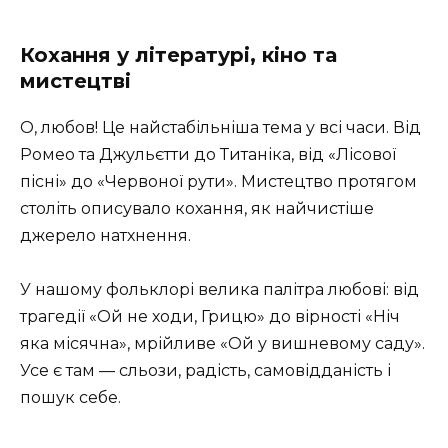
Кохання у літературі, кіно та
мистецтві
О, любов! Це найстабільніша тема у всі часи. Від
Ромео та Джульєтти до Титаніка, від «Лісової
пісні» до «Червоної рути». Мистецтво протягом
століть описувало кохання, як найчистіше
джерело натхнення.
У нашому фольклорі велика палітра любові: від
трагедії «Ой не ходи, Грицю» до вірності «Ніч
яка місячна», мрійливе «Ой у вишневому саду».
Усе є там — сльози, радість, самовідданість і
пошук себе.