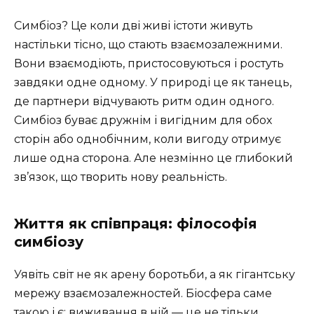
Симбіоз? Це коли дві живі істоти живуть
настільки тісно, що стають взаємозалежними.
Вони взаємодіють, пристосовуються і ростуть
завдяки одне одному. У природі це як танець,
де партнери відчувають ритм один одного.
Симбіоз буває дружнім і вигідним для обох
сторін або однобічним, коли вигоду отримує
лише одна сторона. Але незмінно це глибокий
зв’язок, що творить нову реальність.
Життя як співпраця: філософія
симбіозу
Уявіть світ не як арену боротьби, а як гігантську
мережу взаємозалежностей. Біосфера саме
такою і є: виживання в ній — це не тільки