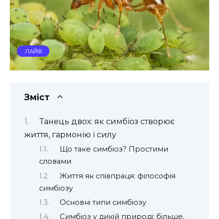
ЛАЙФ
Зміст
Танець двох: як симбіоз створює
життя, гармонію і силу
Що таке симбіоз? Простими
словами
Життя як співпраця: філософія
симбіозу
Основні типи симбіозу
Симбіоз у дикій природі: більше,