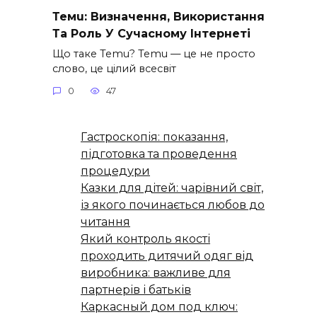
Темu: Визначення, Використання
Та Роль У Сучасному Інтернеті
Що таке Temu? Temu — це не просто
слово, це цілий всесвіт
0
47
Гастроскопія: показання,
підготовка та проведення
процедури
Казки для дітей: чарівний світ,
із якого починається любов до
читання
Який контроль якості
проходить дитячий одяг від
виробника: важливе для
партнерів і батьків
Каркасный дом под ключ: