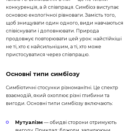
конкуренція, а й співпраця. Симбіоз виступає
основою екологічної рівноваги. Замість того,
щоб знищувати один одного, види навчаються
співіснувати і доповнювати. Природа
продовжує повторювати цей урок: найстійкіші
не ті, хто є найсильнішим, а ті, хто може
пристосуватися через співпрацю.
Основні типи симбіозу
Симбіотичні стосунки різноманітні. Це спектр
взаємодій, який охоплює різні глибини та
вигоди. Основні типи симбіозу включають:
Мутуалізм
— обидві сторони отримують
вигоду. Приклад: бджоли, запилюючи