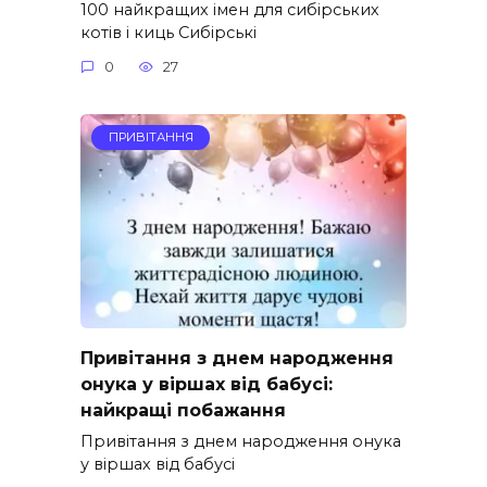
100 найкращих імен для сибірських
котів і киць Сибірські
0
27
ПРИВІТАННЯ
Привітання з днем народження
онука у віршах від бабусі:
найкращі побажання
Привітання з днем народження онука
у віршах від бабусі