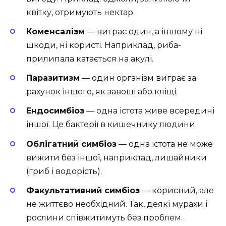
квітку, отримують нектар.
Коменсалізм
— виграє один, а іншому ні
шкоди, ні користі. Наприклад, риба-
прилипала катається на акулі.
Паразитизм
— один організм виграє за
рахунок іншого, як завоші або кліщі.
Ендосимбіоз
— одна істота живе всередині
іншої. Це бактерії в кишечнику людини.
Облігатний симбіоз
— одна істота не може
вижити без іншої, наприклад, лишайники
(гриб і водорість).
Факультативний симбіоз
— корисний, але
не життєво необхідний. Так, деякі мурахи і
рослини співжитимуть без проблем.