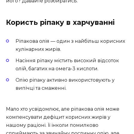
його? Давайте розбиратись.
Користь ріпаку в харчуванні
Ріпакова олія — один з найбільш корисних
кулінарних жирів.
Насіння ріпаку містить високий відсоток
олій, багатих на омега-3 кислоти.
Олію ріпаку активно використовують у
випічці та смаженні.
Мало хто усвідомлює, але ріпакова олія може
компенсувати дефіцит корисних жирів у
нашому раціоні. Її інколи помилково
сприймають за звичайну рослинну олію, але