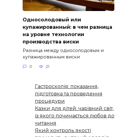
Односолодовый или
купажированный: в чем разница
на уровне технологии
производства виски
Разница между односолодовым и
купажированным виски
0
21
Гастроскопія: показання,
підготовка та проведення
процедури
Казки для дітей: чарівний світ,
із якого починається любов до
читання
Який контроль якості