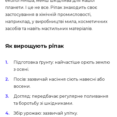
екологічніша, менш шкідлива для нашої
планети. І це не все. Ріпак знаходить своє
застосування в хімічній промисловості,
наприклад, у виробництві мила, косметичних
засобів та навіть мастильних матеріалів.
Як вирощують ріпак
Підготовка ґрунту: найчастіше орють землю
з осені.
Посів: зазвичай насіння сіють навесні або
восени.
Догляд: передбачає регулярне поливання
та боротьбу зі шкідниками.
Збір урожаю: зазвичай улітку.