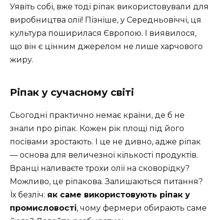
Уявіть собі, вже тоді ріпак використовували для
виробництва олії! Пізніше, у Середньовіччі, ця
культура поширилася Європою. І виявилося,
що він є цінним джерелом не лише харчового
жиру.
Ріпак у сучасному світі
Сьогодні практично немає країни, де б не
знали про ріпак. Кожен рік площі під його
посівами зростають. І це не дивно, адже ріпак
— основа для величезної кількості продуктів.
Вранці наливаєте трохи олії на сковорідку?
Можливо, це ріпакова. Залишаються питання?
Їх безліч:
як саме використовують ріпак у
промисловості
, чому фермери обирають саме