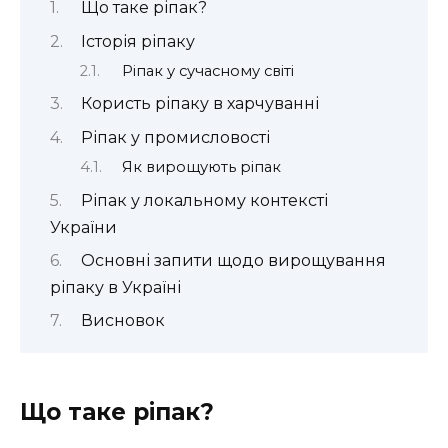
Що таке ріпак?
Історія ріпаку
Ріпак у сучасному світі
Користь ріпаку в харчуванні
Ріпак у промисловості
Як вирощують ріпак
Ріпак у локальному контексті
України
Основні запити щодо вирощування
ріпаку в Україні
Висновок
Що таке ріпак?