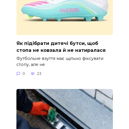
Як підібрати дитячі бутси, щоб
стопа не ковзала й не натиралася
Футбольне взуття має щільно фіксувати
стопу, але не
0
23