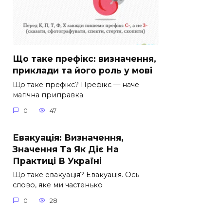
Що таке префікс: визначення,
приклади та його роль у мові
Що таке префікс? Префікс — наче
магічна приправка
0
47
Евакуація: Визначення,
Значення Та Як Діє На
Практиці В Україні
Що таке евакуація? Евакуація. Ось
слово, яке ми частенько
0
28