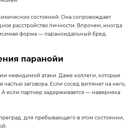
анойей.
сихических состояний. Она сопровождает
ое расстройство личности. Впрочем, иногда
ависимая форма — параноидальный бред.
ения паранойи
ии невидимой атаки. Даже коллеги, которые
 частью заговора. Если сосед взглянет на него,
а. А если партнер задерживается — наверняка
 преград: для пребывающего в этом состоянии,
ой.