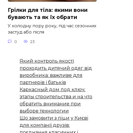
Грілки для тіла: якими вони
бувають та як їх обрати
У холодну пору року, під час сезонних
застуд або після
0
23
Який контроль якості
проходить дитячий одяг від
виробника: важливе для
партнерів і батьків
Каркасный дом под ключ:
этапы строительства и на что
обратить внимание при
выборе технологии
Що замовити з піци у Києві
для компанії друзів:
поєднання класичних і