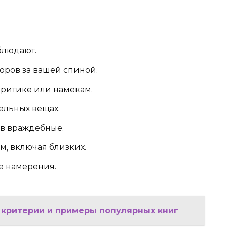
аблюдают.
воров за вашей спиной.
критике или намекам.
ельных вещах.
в враждебные.
, включая близких.
ые намерения.
, критерии и примеры популярных книг