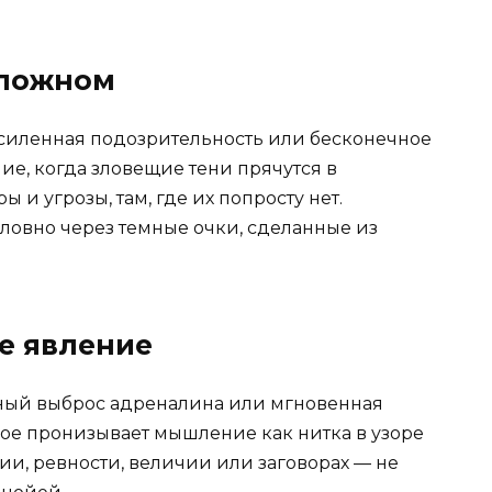
сложном
усиленная подозрительность или бесконечное
ие, когда зловещие тени прячутся в
 и угрозы, там, где их попросту нет.
словно через темные очки, сделанные из
ое явление
ьный выброс адреналина или мгновенная
рое пронизывает мышление как нитка в узоре
и, ревности, величии или заговорах — не