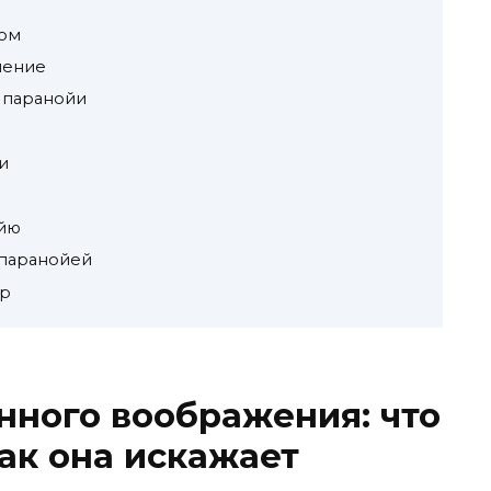
ном
ление
 паранойи
и
ойю
 паранойей
ор
нного воображения: что
как она искажает