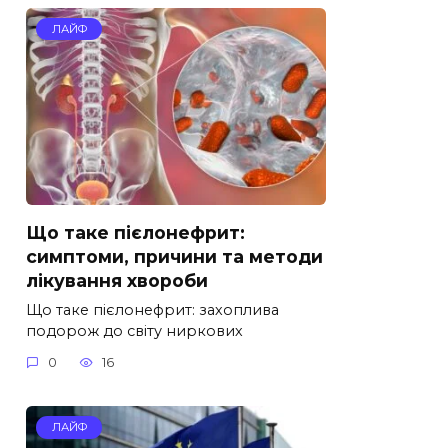
ЛАЙФ
Що таке пієлонефрит:
симптоми, причини та методи
лікування хвороби
Що таке пієлонефрит: захоплива
подорож до світу ниркових
0
16
ЛАЙФ