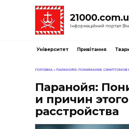
Перейти
до
21000.com.
вмісту
Інформаційний портал Вінн
Університет
Привітання
Твар
ГОЛОВНА
»
ПАРАНОЙЯ: ПОНИМАНИЕ СИМПТОМОВ И
Паранойя: Пон
и причин этог
расстройства