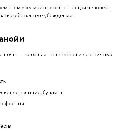
ременем увеличиваются, поглощая человека,
вать собственные убеждения.
ранойи
Её почва — сложная, сплетенная из различных
ть.
ьство, насилие, буллинг.
зофрения.
еств.