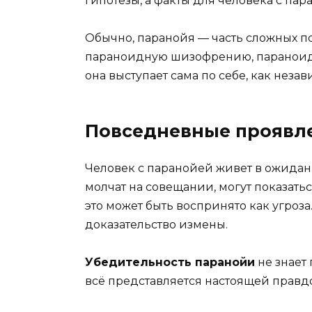
гипотезы, а факты для человека с пар
Обычно, паранойя — часть сложных п
параноидную шизофрению, параноидн
она выступает сама по себе, как нез
Повседневные проявл
Человек с паранойей живет в ожидан
молчат на совещании, могут показаться
это может быть воспринято как угроз
доказательство измены.
Убедительность паранойи
не знает
всё представляется настоящей правд