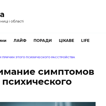
ua
иці і області
ини
ЛАЙФ
ПОРАДИ
ЦІКАВЕ
LIFE
 ПРИЧИН ЭТОГО ПСИХИЧЕСКОГО РАССТРОЙСТВА
имание симптомов
о психического