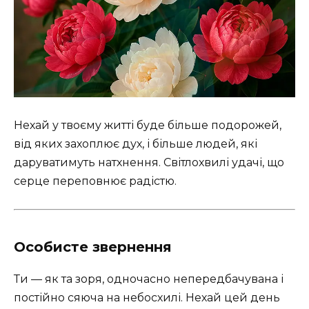
Нехай у твоєму житті буде більше подорожей,
від яких захоплює дух, і більше людей, які
даруватимуть натхнення. Світлохвилі удачі, що
серце переповнює радістю.
Особисте звернення
Ти — як та зоря, одночасно непередбачувана і
постійно сяюча на небосхилі. Нехай цей день