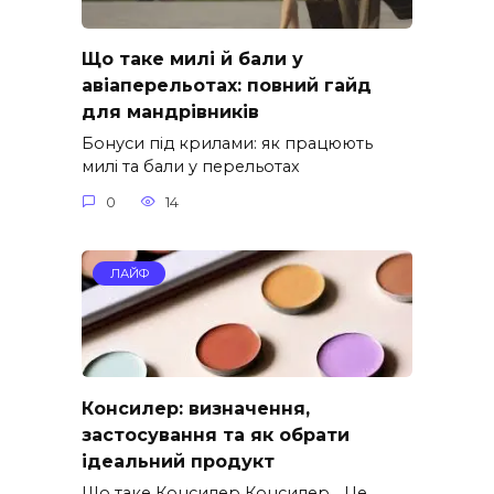
Що таке милі й бали у
авіаперельотах: повний гайд
для мандрівників
Бонуси під крилами: як працюють
милі та бали у перельотах
0
14
ЛАЙФ
Консилер: визначення,
застосування та як обрати
ідеальний продукт
Що таке Консилер Консилер… Це