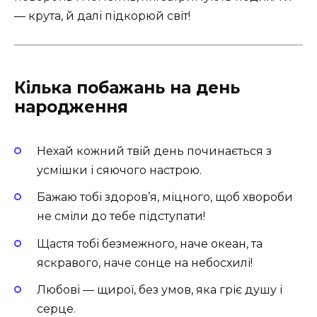
— крута, й далі підкорюй світ!
Кілька побажань на день
народження
Нехай кожний твій день починається з
усмішки і сяючого настрою.
Бажаю тобі здоров’я, міцного, щоб хвороби
не сміли до тебе підступати!
Щастя тобі безмежного, наче океан, та
яскравого, наче сонце на небосхилі!
Любові — щирої, без умов, яка гріє душу і
серце.