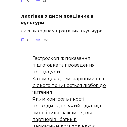
0
29
листівка з днем працівників
культури
листівка з днем працівників культури
0
104
Гастроскопія: показання,
підготовка та проведення
процедури
Казки для дітей: чарівний світ,
із якого починається любов до
читання
Який контроль якості
проходить дитячий одяг від
виробника: важливе для
партнерів і батьків
Каркасный дом под ключ: