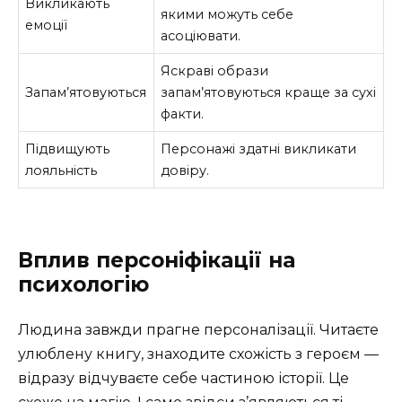
Викликають
якими можуть себе
емоції
асоціювати.
Яскраві образи
Запам’ятовуються
запам’ятовуються краще за сухі
факти.
Підвищують
Персонажі здатні викликати
лояльність
довіру.
Вплив персоніфікації на
психологію
Людина завжди прагне персоналізації. Читаєте
улюблену книгу, знаходите схожість з героєм —
відразу відчуваєте себе частиною історії. Це