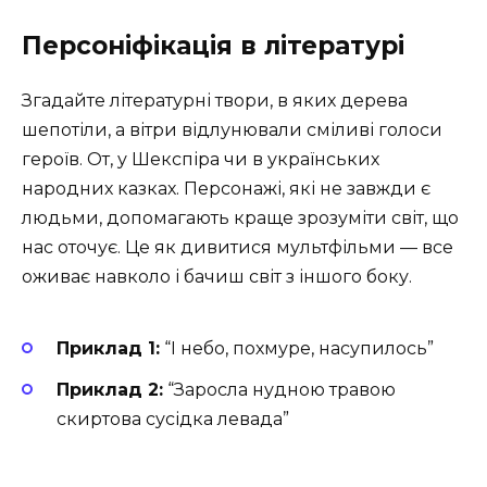
Персоніфікація в літературі
Згадайте літературні твори, в яких дерева
шепотіли, а вітри відлунювали сміливі голоси
героїв. От, у Шекспіра чи в українських
народних казках. Персонажі, які не завжди є
людьми, допомагають краще зрозуміти світ, що
нас оточує. Це як дивитися мультфільми — все
оживає навколо і бачиш світ з іншого боку.
Приклад 1:
“І небо, похмуре, насупилось”
Приклад 2:
“Заросла нудною травою
скиртова сусідка левада”