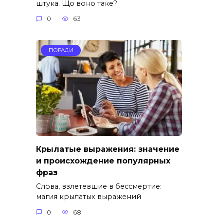
штука. Що воно таке?
0
63
ПОРАДИ
Крылатые выражения: значение
и происхождение популярных
фраз
Слова, взлетевшие в бессмертие:
магия крылатых выражений
0
68