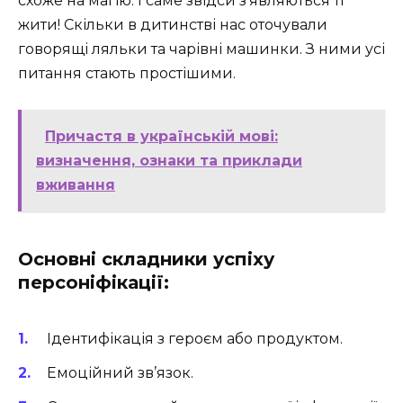
схоже на магію. І саме звідси з’являються ті
жити! Скільки в дитинстві нас оточували
говорящі ляльки та чарівні машинки. З ними усі
питання стають простішими.
Причастя в українській мові:
визначення, ознаки та приклади
вживання
Основні складники успіху
персоніфікації:
Ідентифікація з героєм або продуктом.
Емоційний зв’язок.