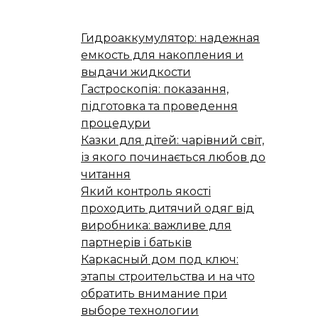
Гидроаккумулятор: надежная
емкость для накопления и
выдачи жидкости
Гастроскопія: показання,
підготовка та проведення
процедури
Казки для дітей: чарівний світ,
із якого починається любов до
читання
Який контроль якості
проходить дитячий одяг від
виробника: важливе для
партнерів і батьків
Каркасный дом под ключ:
этапы строительства и на что
обратить внимание при
выборе технологии