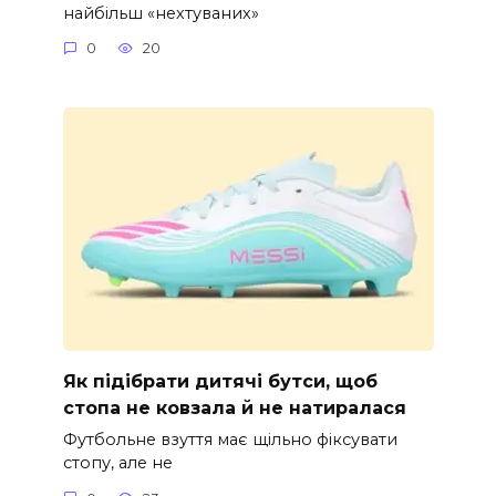
найбільш «нехтуваних»
0
20
Як підібрати дитячі бутси, щоб
стопа не ковзала й не натиралася
Футбольне взуття має щільно фіксувати
стопу, але не