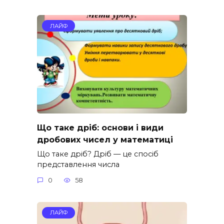
ЛАЙФ
Що таке дріб: основи і види
дробових чисел у математиці
Що таке дріб? Дріб — це спосіб
представлення числа
0
58
ЛАЙФ