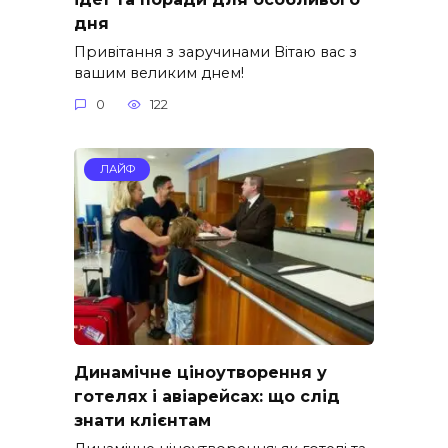
дня
Привітання з заручинами Вітаю вас з
вашим великим днем!
0
122
ЛАЙФ
Динамічне ціноутворення у
готелях і авіарейсах: що слід
знати клієнтам