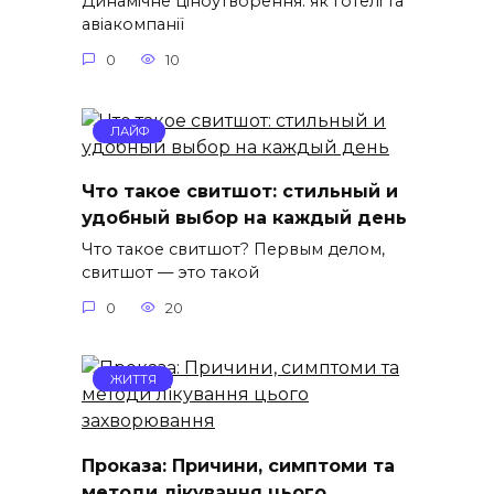
Динамічне ціноутворення: як готелі та
авіакомпанії
0
10
ЛАЙФ
Что такое свитшот: стильный и
удобный выбор на каждый день
Что такое свитшот? Первым делом,
свитшот — это такой
0
20
ЖИТТЯ
Проказа: Причини, симптоми та
методи лікування цього