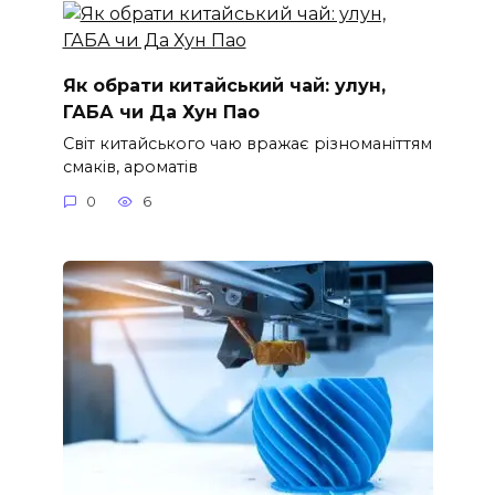
Як обрати китайський чай: улун,
ГАБА чи Да Хун Пао
Світ китайського чаю вражає різноманіттям
смаків, ароматів
0
6