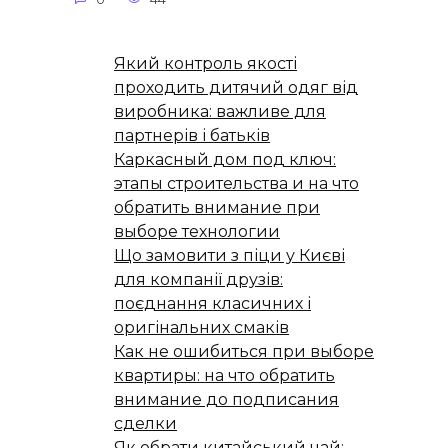
Який контроль якості
проходить дитячий одяг від
виробника: важливе для
партнерів і батьків
Каркасный дом под ключ:
этапы строительства и на что
обратить внимание при
выборе технологии
Що замовити з піци у Києві
для компанії друзів:
поєднання класичних і
оригінальних смаків
Как не ошибиться при выборе
квартиры: на что обратить
внимание до подписания
сделки
Як обрати китайський чай: