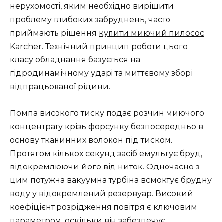
нерухомості, яким необхідно вирішити
проблему глибоких забруднень, часто
приймають рішення
купити миючий пилосос
Karcher
. Технічний принцип роботи цього
класу обладнання базується на
гідродинамічному ударі та миттєвому зборі
відпрацьованої рідини.
Помпа високого тиску подає розчин миючого
концентрату крізь форсунку безпосередньо в
основу тканинних волокон під тиском.
Протягом кількох секунд засіб емульгує бруд,
відокремлюючи його від ниток. Одночасно з
цим потужна вакуумна турбіна всмоктує брудну
воду у відокремлений резервуар. Високий
коефіцієнт розрідження повітря є ключовим
параметром, оскільки він забезпечує