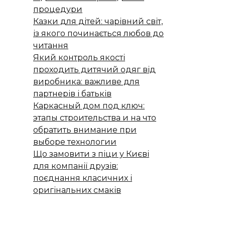
процедури
Казки для дітей: чарівний світ,
із якого починається любов до
читання
Який контроль якості
проходить дитячий одяг від
виробника: важливе для
партнерів і батьків
Каркасный дом под ключ:
этапы строительства и на что
обратить внимание при
выборе технологии
Що замовити з піци у Києві
для компанії друзів:
поєднання класичних і
оригінальних смаків