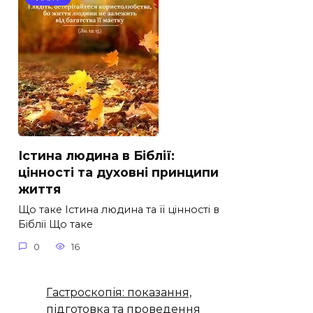
Істина людина в Біблії:
цінності та духовні принципи
життя
Що таке Істина людина та її цінності в
Біблії Що таке
0
16
Гастроскопія: показання,
підготовка та проведення