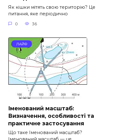
Як кішки мітять свою територію? Це
питання, яке періодично
0
36
ЛАЙФ
Іменований масштаб:
Визначення, особливості та
практичне застосування
Що таке Іменований масштаб?
Іменований масштаб — це