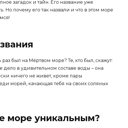
лное загадок и тайн. Его название уже
. Но почему его так назвали и что в этом море
мся!
звания
 раз был на Мёртвом море? Те, кто был, скажут:
Все дело в удивительном составе воды – она
ески ничего не живет, кроме пары
еди морей, качающая тебя на своих соляных
ое море уникальным?