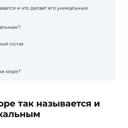
вается и что делает его уникальным
кальным?
кий состав
ое море?
ре так называется и
икальным