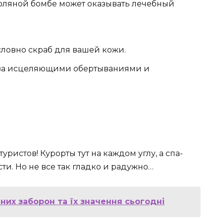
 соляной бомбе может оказывать лечебный
 словно скраб для вашей кожи.
за исцеляющими обертываниями и
уристов! Курорты тут на каждом углу, а спа-
и. Но не все так гладко и радужно…
них заборон та їх значення сьогодні