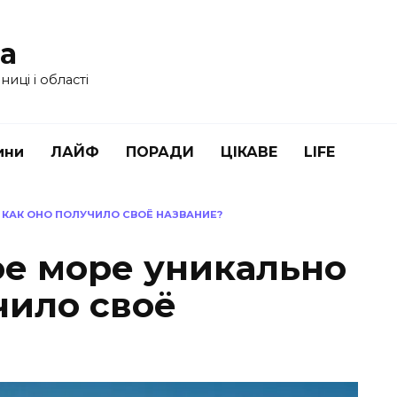
ua
иці і області
ини
ЛАЙФ
ПОРАДИ
ЦІКАВЕ
LIFE
 КАК ОНО ПОЛУЧИЛО СВОЁ НАЗВАНИЕ?
е море уникально
чило своё