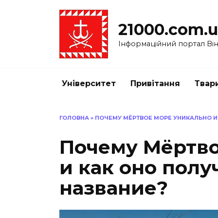
Перейти
до
21000.com.
вмісту
Інформаційний портал Вінн
Університет
Привітання
Твар
ГОЛОВНА
»
ПОЧЕМУ МЁРТВОЕ МОРЕ УНИКАЛЬНО И
Почему Мёртво
и как оно полу
название?