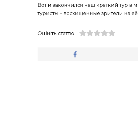
Вот и закончился наш краткий тур в м
туристы – восхищенные зрители на е
Оцініть статтю