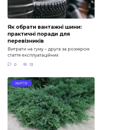
Як обрати вантажні шини:
практичні поради для
перевізників
Витрати на гуму – друга за розміром
стаття експлуатаційних
0
13
ЖИТТЯ