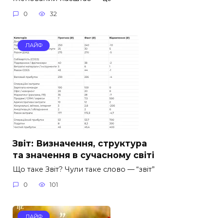
0
32
ЛАЙФ
Звіт: Визначення, структура
та значення в сучасному світі
Що таке Звіт? Чули таке слово — “звіт”
0
101
ЛАЙФ