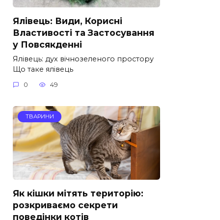
Ялівець: Види, Корисні
Властивості та Застосування
у Повсякденні
Ялівець: дух вічнозеленого простору
Що таке ялівець
0
49
ТВАРИНИ
Як кішки мітять територію:
розкриваємо секрети
поведінки котів