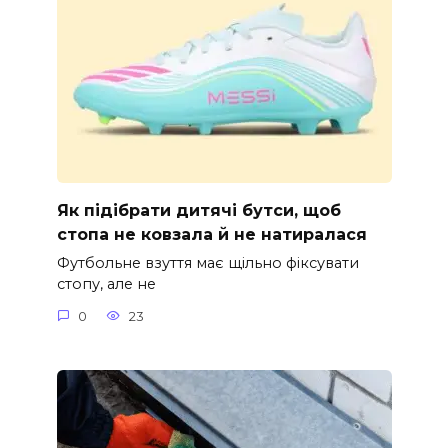
Як підібрати дитячі бутси, щоб
стопа не ковзала й не натиралася
Футбольне взуття має щільно фіксувати
стопу, але не
0
23