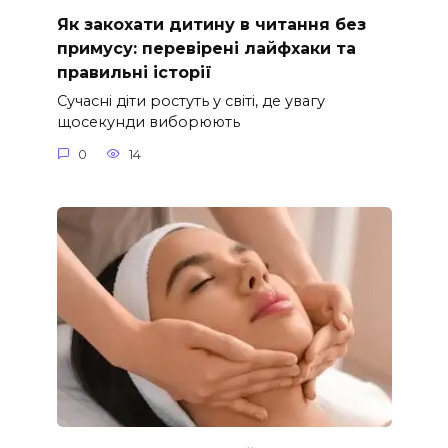
Як закохати дитину в читання без
примусу: перевірені лайфхаки та
правильні історії
Сучасні діти ростуть у світі, де увагу
щосекунди виборюють
0
14