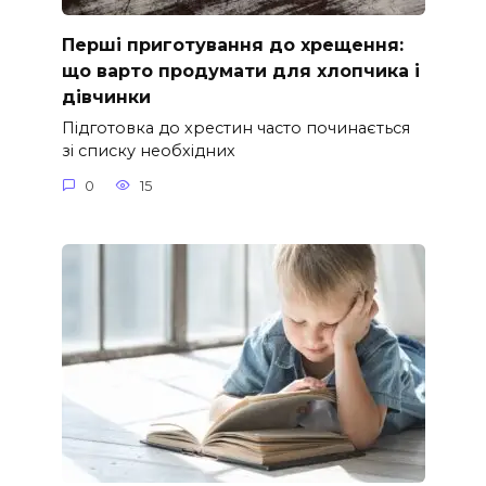
Перші приготування до хрещення:
що варто продумати для хлопчика і
дівчинки
Підготовка до хрестин часто починається
зі списку необхідних
0
15