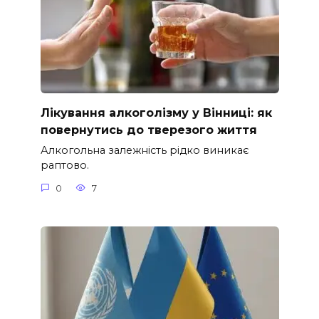
Лікування алкоголізму у Вінниці: як
повернутись до тверезого життя
Алкогольна залежність рідко виникає
раптово.
0
7