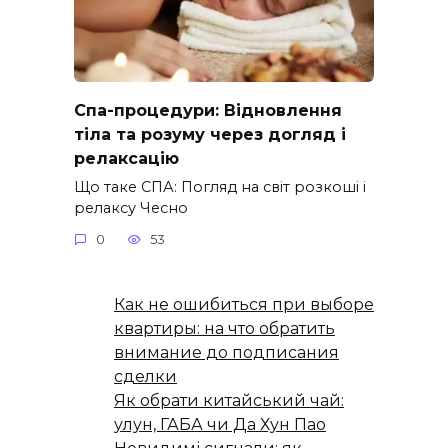
Спа-процедури: Відновлення
тіла та розуму через догляд і
релаксацію
Що таке СПА: Погляд на світ розкоші і
релаксу Чесно
0
53
Как не ошибиться при выборе
квартиры: на что обратить
внимание до подписания
сделки
Як обрати китайський чай:
улун, ГАБА чи Да Хун Пао