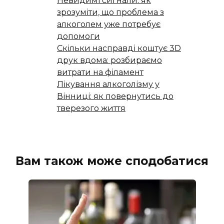
Невидимі сигнали: як
зрозуміти, що проблема з
алкоголем уже потребує
допомоги
Скільки насправді коштує 3D
друк вдома: розбираємо
витрати на філамент
Лікування алкоголізму у
Вінниці: як повернутись до
тверезого життя
Вам також може сподобатися