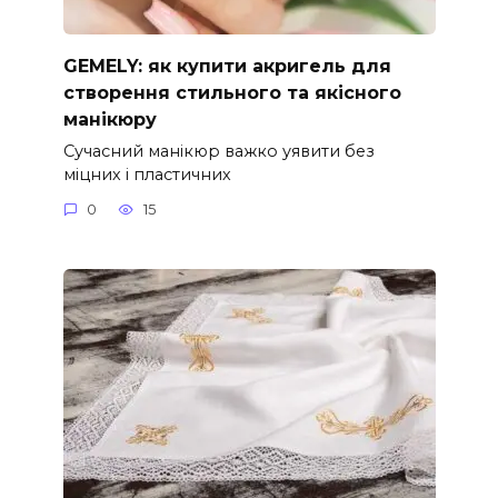
GEMELY: як купити акригель для
створення стильного та якісного
манікюру
Сучасний манікюр важко уявити без
міцних і пластичних
0
15