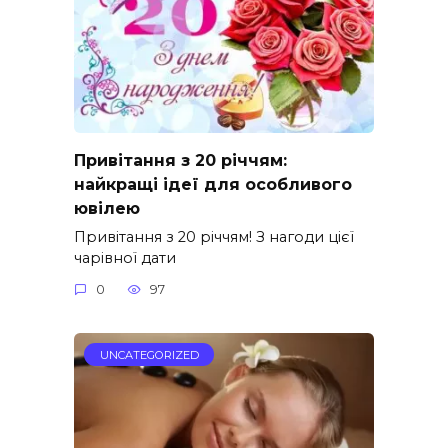
Привітання з 20 річчям:
найкращі ідеї для особливого
ювілею
Привітання з 20 річчям! З нагоди цієї
чарівної дати
0
97
UNCATEGORIZED