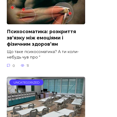
Психосоматика: розкриття
зв’язку між емоціями і
фізичним здоров’ям
Що таке психосоматика? А ти коли-
небудь чув про “
0
11
UNCATEGORIZED