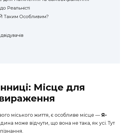
 до Реальністі
 Таким Особливим?
й
двідувачів
ниці: Місце для
овираження
вого міського життя, є особливе місце —
Я-
дина може відчути, що вона не така, як усі. Тут
опізнання.