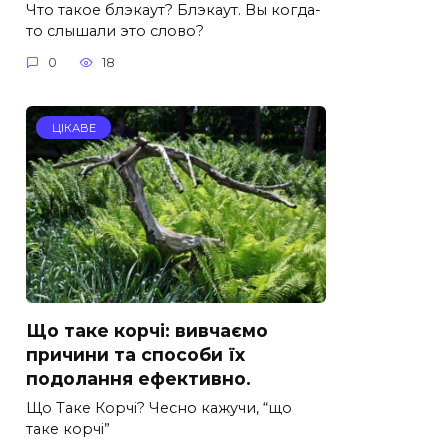
Что такое блэкаут? Блэкаут. Вы когда-
то слышали это слово?
0
18
ЦІКАВЕ
Що таке корчі: вивчаємо
причини та способи їх
подолання ефективно.
Що Таке Корчі? Чесно кажучи, “що
таке корчі”