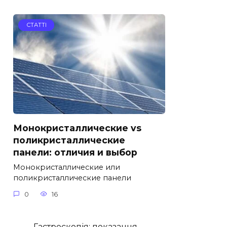
СТАТТІ
Монокристаллические vs
поликристаллические
панели: отличия и выбор
Монокристаллические или
поликристаллические панели
0
16
Гастроскопія: показання,