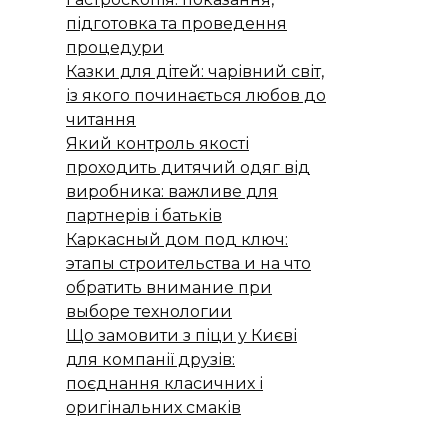
підготовка та проведення
процедури
Казки для дітей: чарівний світ,
із якого починається любов до
читання
Який контроль якості
проходить дитячий одяг від
виробника: важливе для
партнерів і батьків
Каркасный дом под ключ:
этапы строительства и на что
обратить внимание при
выборе технологии
Що замовити з піци у Києві
для компанії друзів:
поєднання класичних і
оригінальних смаків