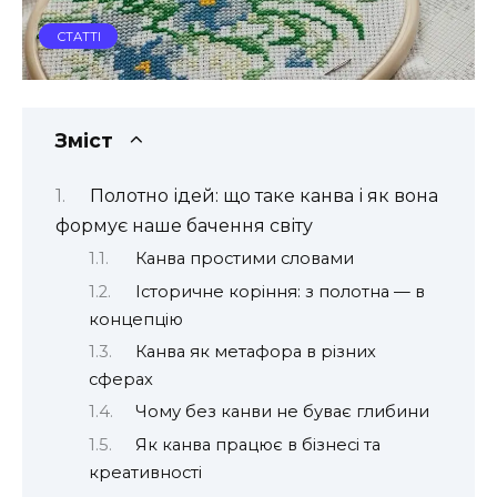
СТАТТІ
Зміст
Полотно ідей: що таке канва і як вона
формує наше бачення світу
Канва простими словами
Історичне коріння: з полотна — в
концепцію
Канва як метафора в різних
сферах
Чому без канви не буває глибини
Як канва працює в бізнесі та
креативності