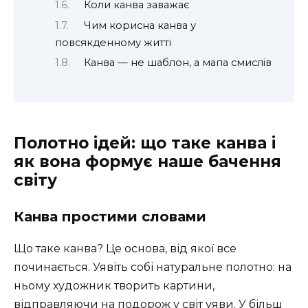
Коли канва заважає
Чим корисна канва у
повсякденному житті
Канва — не шаблон, а мапа смислів
Полотно ідей: що таке канва і
як вона формує наше бачення
світу
Канва простими словами
Що таке канва? Це основа, від якої все
починається. Уявіть собі натуральне полотно: на
ньому художник творить картини,
відправляючи на подорож у світ уяви. У більш