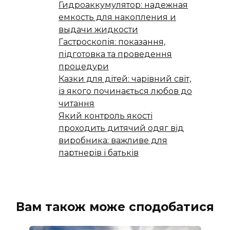
Гидроаккумулятор: надежная
емкость для накопления и
выдачи жидкости
Гастроскопія: показання,
підготовка та проведення
процедури
Казки для дітей: чарівний світ,
із якого починається любов до
читання
Який контроль якості
проходить дитячий одяг від
виробника: важливе для
партнерів і батьків
Вам також може сподобатися