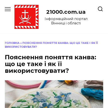
Перейти
до
21000.com.ua
вмісту
Інформаційний портал
Вінниці і області
ГОЛОВНА
»
ПОЯСНЕННЯ ПОНЯТТЯ КАНВА: ЩО ЦЕ ТАКЕ І ЯК ЇЇ
ВИКОРИСТОВУВАТИ?
Пояснення поняття канва:
що це таке і як її
використовувати?