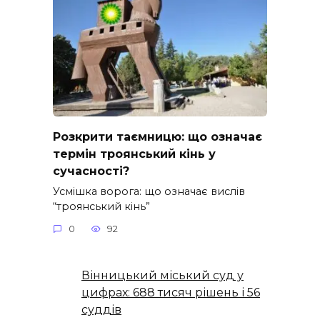
Розкрити таємницю: що означає
термін троянський кінь у
сучасності?
Усмішка ворога: що означає вислів
“троянський кінь”
0
92
Вінницький міський суд у
цифрах: 688 тисяч рішень і 56
суддів