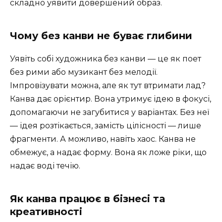
складно уявити довершений образ.
Чому без канви не буває глибини
Уявіть собі художника без канви — це як поет
без рими або музикант без мелодії.
Імпровізувати можна, але як тут втримати лад?
Канва дає орієнтир. Вона утримує ідею в фокусі,
допомагаючи не загубитися у варіантах. Без неї
— ідея розтікається, замість цілісності — лише
фрагменти. А можливо, навіть хаос. Канва не
обмежує, а надає форму. Вона як ложе ріки, що
надає воді течію.
Як канва працює в бізнесі та
креативності