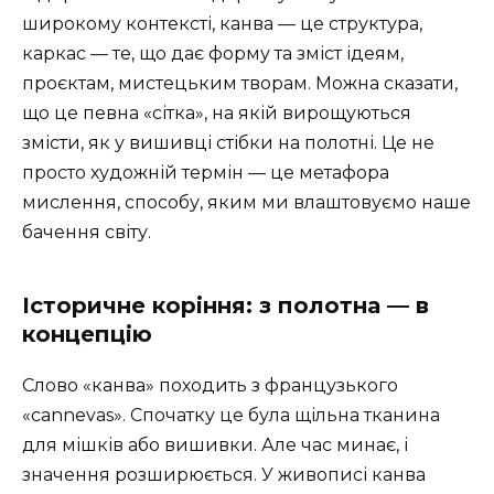
широкому контексті, канва — це структура,
каркас — те, що дає форму та зміст ідеям,
проєктам, мистецьким творам. Можна сказати,
що це певна «сітка», на якій вирощуються
змісти, як у вишивці стібки на полотні. Це не
просто художній термін — це метафора
мислення, способу, яким ми влаштовуємо наше
бачення світу.
Історичне коріння: з полотна — в
концепцію
Слово «канва» походить з французького
«cannevas». Спочатку це була щільна тканина
для мішків або вишивки. Але час минає, і
значення розширюється. У живописі канва